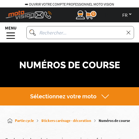
➡️ OUVRIR VOTRE COMPTE PROFESSIONNEL MOTO VISION
0
fr
MENU
NUMÉROS DE COURSE
Sélectionnez votre moto
Partie cycle
Stickers carénage - décoration
Numéros de course