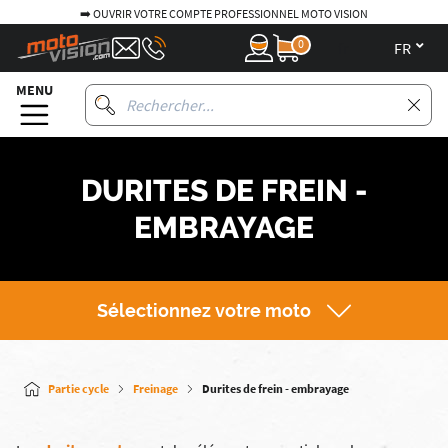
SIONNEL MOTO VISION
🚚 LIVRAISON GRATUITE EN POIN
0
fr
MENU
DURITES DE FREIN -
EMBRAYAGE
Sélectionnez votre moto
Partie cycle
Freinage
Durites de frein - embrayage