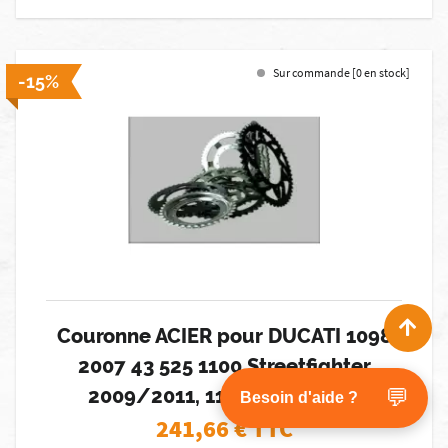
Sur commande [0 en stock]
-15%
Couronne ACIER pour DUCATI 1098
2007 43 525 1100 Streetfighter
2009/2011, 1198 2009/2011
💬
Besoin d'aide ?
241,66
€ TTC