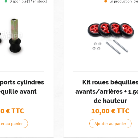
Disponible [37 en stock]
En production [0 e
ports cylindres
Kit roues béquille
quille avant
avants/arrières + 1.
de hauteur
50
€ TTC
10,00
€ TTC
ter au panier
Ajouter au panier