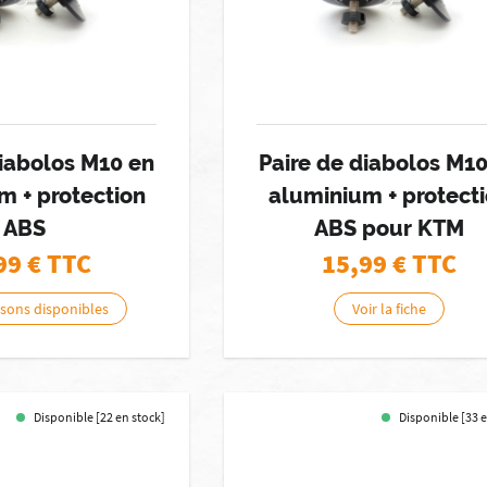
diabolos M10 en
Paire de diabolos M1
m + protection
aluminium + protect
ABS
ABS pour KTM
99
€ TTC
15,99
€ TTC
isons disponibles
Voir la fiche
Disponible [22 en stock]
Disponible [33 