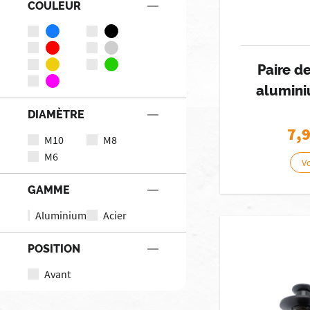
COULEUR
Paire d
alumin
DIAMÈTRE
7,
M10
M8
M6
Vo
GAMME
Aluminium
Acier
POSITION
Avant