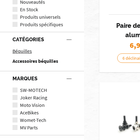
Nouveautés
En Stock
Produits universels
Produits spécifiques
Paire d
alum
CATÉGORIES
6,
Béquilles
6 déclina
Accessoires béquilles
MARQUES
SW-MOTECH
Joker Racing
Moto Vision
AceBikes
Womet-Tech
MV Parts