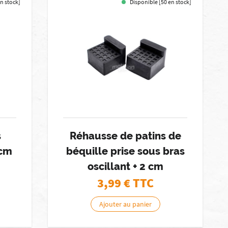
n stock]
Disponible [50 en stock]
s
Réhausse de patins de
5cm
béquille prise sous bras
oscillant + 2 cm
3,99
€ TTC
Ajouter au panier