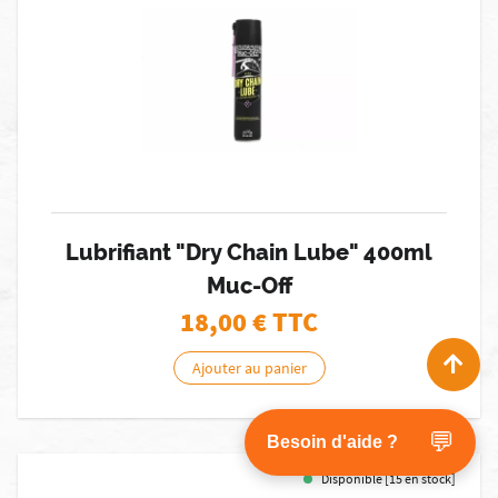
Lubrifiant "Dry Chain Lube" 400ml
Muc-Off
18,00
€ TTC
Ajouter au panier
💬
Besoin d'aide ?
Disponible [15 en stock]