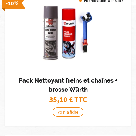
En production [0 en stock]
-10%
Pack Nettoyant freins et chaînes +
brosse Würth
35,10
€ TTC
Voir la fiche