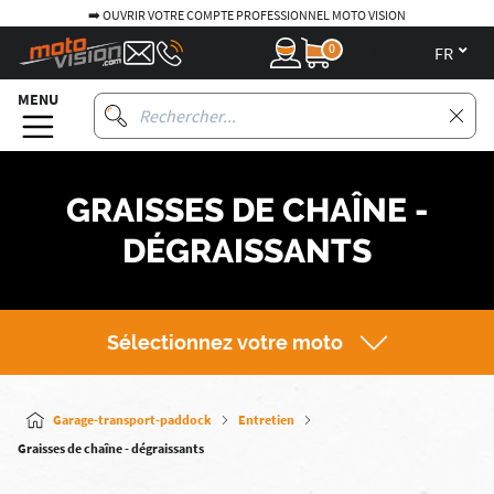
➡️ OUVRIR VOTRE COMPTE PROFESSIONNEL MOTO VISION
0
fr
MENU
GRAISSES DE CHAÎNE -
DÉGRAISSANTS
Sélectionnez votre moto
Garage-transport-paddock
Entretien
Graisses de chaîne - dégraissants