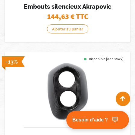
Embouts silencieux Akrapovic
144,63
€ TTC
Ajouter au panier
Disponible [8 en stock]
-13%
💬
Besoin d'aide ?