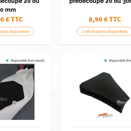
découpé 20 ou
prédécoupé 20 ou 3
30 mm
90
€ TTC
8,90
€ TTC
isons disponibles
2 déclinaisons disponibles
Disponible [6 en stock]
Disponible [4 