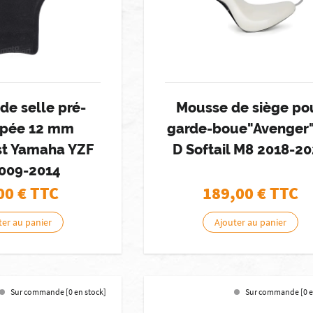
de selle pré-
Mousse de siège po
pée 12 mm
garde-boue"Avenger"
st Yamaha YZF
D Softail M8 2018-2
2009-2014
00
€ TTC
189,00
€ TTC
ter au panier
Ajouter au panier
Sur commande [0 en stock]
Sur commande [0 e