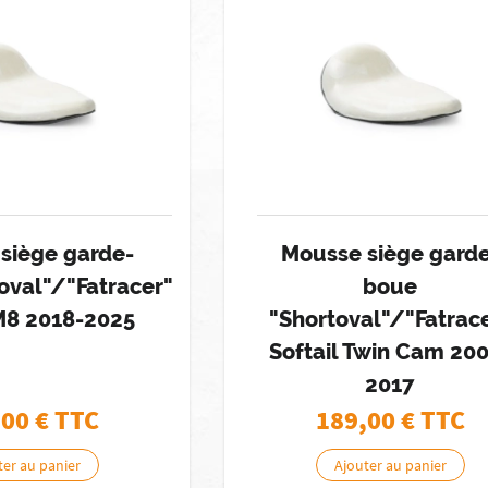
siège garde-
Mousse siège gard
oval"/"Fatracer"
boue
 M8 2018-2025
"Shortoval"/"Fatrac
Softail Twin Cam 20
2017
,00
€ TTC
189,00
€ TTC
ter au panier
Ajouter au panier