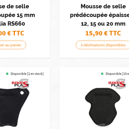
e de selle
Mousse de selle
oupée 15 mm
prédécoupée épaiss
lia RS660
12, 15 ou 20 mm
00
€ TTC
15,90
€ TTC
ter au panier
3 déclinaisons disponibles
Disponible [2 en stock]
Disponible [10 