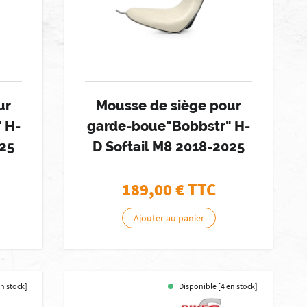
ur
Mousse de siège pour
 H-
garde-boue"Bobbstr" H-
025
D Softail M8 2018-2025
189,00
€ TTC
Ajouter au panier
n stock]
Disponible [4 en stock]