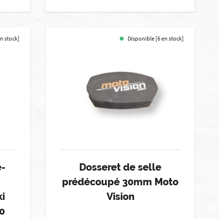
en stock]
Disponible [6 en stock]
é-
Dosseret de selle
prédécoupé 30mm Moto
i
Vision
0