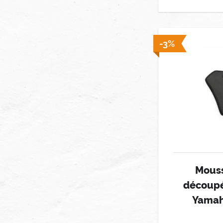
-3%
Mouss
découpé
Yamah