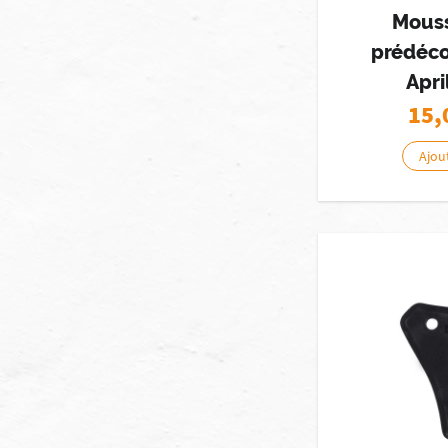
Mouss
prédéc
Apri
15,
Ajou