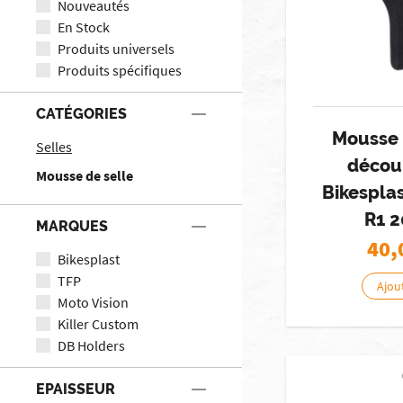
Nouveautés
En Stock
Produits universels
Produits spécifiques
CATÉGORIES
Mousse 
Selles
décou
Mousse de selle
Bikespla
R1 
MARQUES
40,
Bikesplast
TFP
Ajou
Moto Vision
Killer Custom
DB Holders
EPAISSEUR