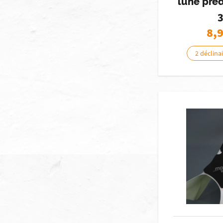
lune pré
8,
2 déclina