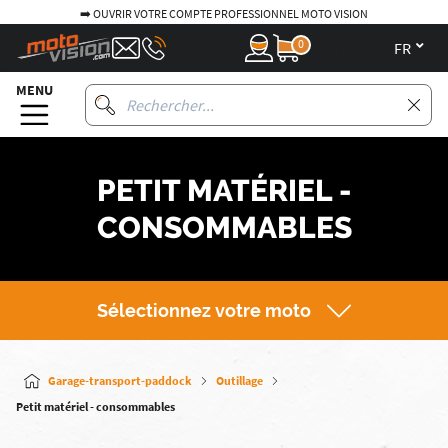
➡️ OUVRIR VOTRE COMPTE PROFESSIONNEL MOTO VISION
0
fr
MENU
PETIT MATÉRIEL -
CONSOMMABLES
Sélectionnez votre moto
Garage-transport-paddock
Outillage
Petit matériel - consommables