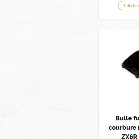
1 déclin
Bulle 
courbure 
ZX6R 