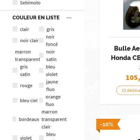
Sebimoto
COULEUR EN LISTE
clair
gris
noir
noir clair
foncé
Bulle A
marron
noir
Honda CB
transparent
satin
gris
bleu
satin
violet
105
jaune
rouge
fluo
15 déclin
orange
bleu ciel
fluo
marron
bordeaux
transparent
-10%
clair
bleu
violet