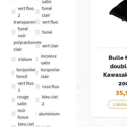
satin
vert fluo
fumé
2
clair
transparent
vert fluo
fumé
fumé
noir
polycarbonate
vert clair
clair
incolore
Bulle 
iridium
satin
doubl
turquoise
turquoise
Kawasak
foncé
clair
20
vert fluo
rose fluo
1
35,
rouge
bleu ciel
satin
2
1 déclin
noir
aluminium
fonce
bleu ciel