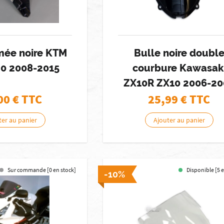
mée noire KTM
Bulle noire doubl
90 2008-2015
courbure Kawasak
ZX10R ZX10 2006-20
00
€ TTC
25,99
€ TTC
ter au panier
Ajouter au panier
Sur commande [0 en stock]
Disponible [5 
-10%