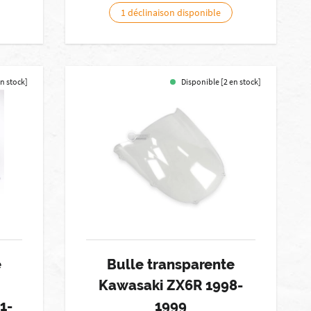
1 déclinaison disponible
en stock]
Disponible [2 en stock]
e
Bulle transparente
Kawasaki ZX6R 1998-
1-
1999