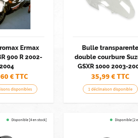
eromax Ermax
Bulle transparent
R 900 R 2002-
double courbure Suz
2004
GSXR 1000 2003-20
,60
€ TTC
35,99
€ TTC
aisons disponibles
1 déclinaison disponible
Disponible [4 en stock]
Disponible [2 