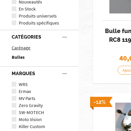
Nouveautés
En Stock
Produits universels
Produits spécifiques
Bulle fu
CATÉGORIES
RC8 11
Carénage
40,
Bulles
Ajou
MARQUES
WRS
Ermax
MV Parts
-12%
Zero Gravity
SW-MOTECH
Moto Vision
Killer Custom