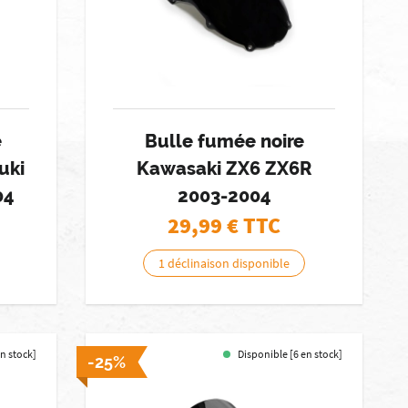
e
Bulle fumée noire
uki
Kawasaki ZX6 ZX6R
04
2003-2004
29,99
€ TTC
1 déclinaison disponible
en stock]
Disponible [6 en stock]
-25%