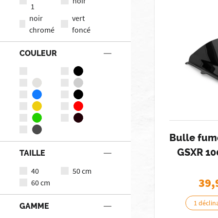
noir
1
noir
vert
chromé
foncé
COULEUR
Bulle fum
GSXR 10
TAILLE
40
50 cm
39,
60 cm
1 déclin
GAMME