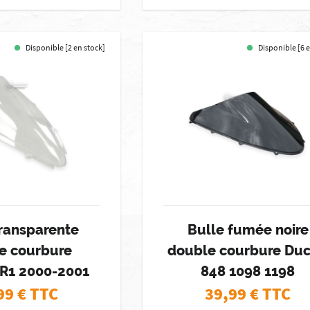
Disponible [2 en stock]
Disponible [6 
transparente
Bulle fumée noire
e courbure
double courbure Duc
R1 2000-2001
848 1098 1198
99
€ TTC
39,99
€ TTC