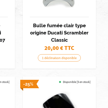
e
Bulle fumée clair type
i
origine Ducati Scrambler
07
Classic
20,00
€ TTC
1 déclinaison disponible
en stock]
Disponible [5 en stock]
-25%