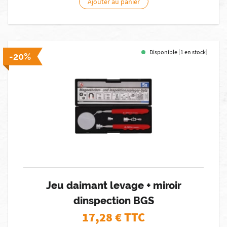
Ajouter au panier
Disponible [1 en stock]
-20%
Jeu daimant levage + miroir
dinspection BGS
17,28
€ TTC