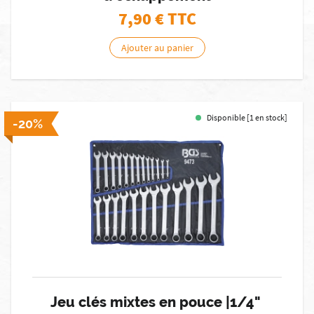
7,90
€ TTC
Ajouter au panier
Disponible [1 en stock]
-20%
Jeu clés mixtes en pouce |1/4" 