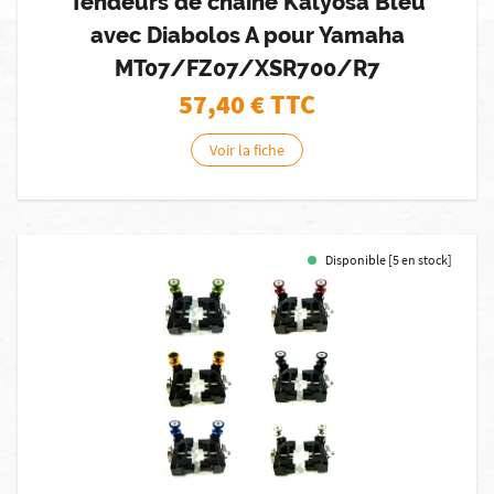
Tendeurs de chaine Kalyosa Bleu
avec Diabolos A pour Yamaha
MT07/FZ07/XSR700/R7
57,40
€ TTC
Voir la fiche
Disponible [5 en stock]