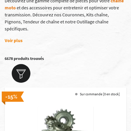
Découvrez une gamme complète de pièces pour votre
chaîne
moto
et des accessoires pour entretenir et optimiser votre
transmission. Découvrez nos
Couronnes
,
Kits chaîne
,
Pignons
,
Tendeur de chaîne
et
notre Outillage chaîne
spécifiques.
Voir plus
6678 produits trouvés
Sur commande [0 en stock]
-15%