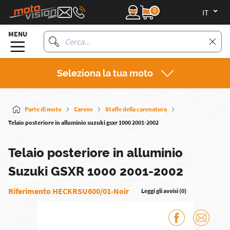
0
it
MENU
Seleziona la tua moto
Parte di moto
Carene
Staffe della carenatura
Telaio posteriore in alluminio suzuki gsxr 1000 2001-2002
Telaio posteriore in alluminio
Suzuki GSXR 1000 2001-2002
Riferimento HECKRSU600/01-Noir
Leggi gli avvisi (0)