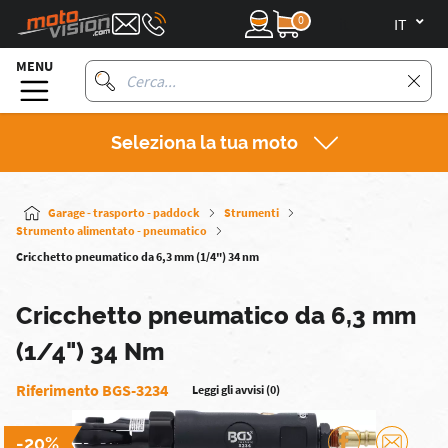
0
it
MENU
Seleziona la tua moto
Garage - trasporto - paddock
Strumenti
Strumento alimentato - pneumatico
Cricchetto pneumatico da 6,3 mm (1/4") 34 nm
Cricchetto pneumatico da 6,3 mm
(1/4") 34 Nm
Riferimento BGS-3234
Leggi gli avvisi (0)
-20%