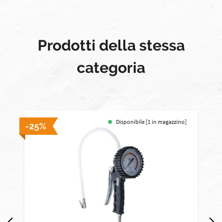
Prodotti della stessa
categoria
Disponibile [1 in magazzino]
-25%
-