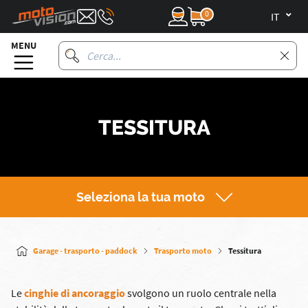
0
it
MENU
TESSITURA
Seleziona la tua moto
Garage - trasporto - paddock
Trasporto moto
Tessitura
Le
cinghie di ancoraggio
svolgono un ruolo centrale nella