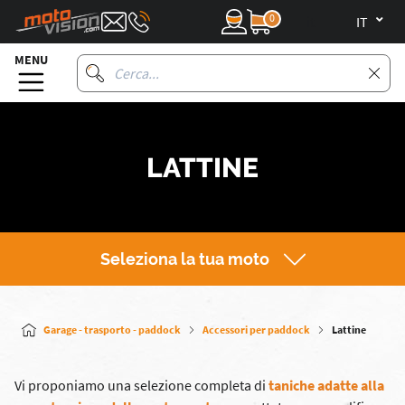
0
it
MENU
LATTINE
Seleziona la tua moto
Garage - trasporto - paddock
Accessori per paddock
Lattine
Vi proponiamo una selezione completa di
taniche adatte alla