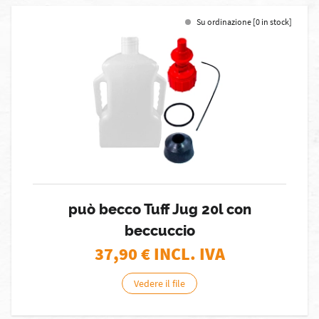
Su ordinazione [0 in stock]
può becco Tuff Jug 20l con
beccuccio
37,90
€ INCL. IVA
Vedere il file