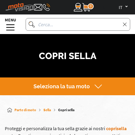
0
it
MENU
COPRI SELLA
Seleziona la tua moto
Parte di moto
Sella
Copri sella
Proteggi e personalizza la tua sella grazie ai nostri
coprisella