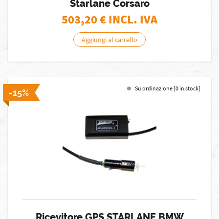
Starlane Corsaro
503,20
€ INCL. IVA
Aggiungi al carrello
Su ordinazione [0 in stock]
-15%
Ricevitore GPS STARLANE BMW