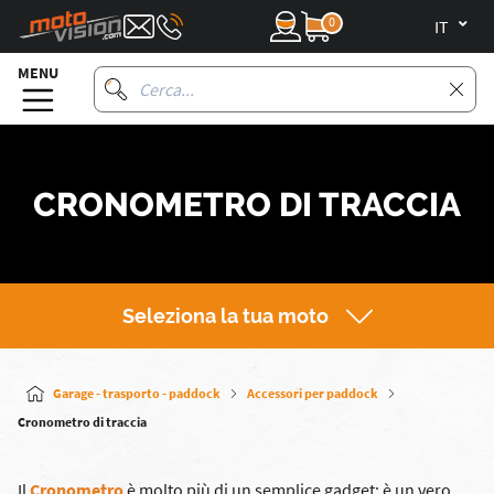
0
it
MENU
CRONOMETRO DI TRACCIA
Seleziona la tua moto
Garage - trasporto - paddock
Accessori per paddock
Cronometro di traccia
Il
Cronometro
è molto più di un semplice gadget: è un vero