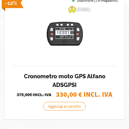
Disponibile [1 in magazzino]
-12%
Cronometro moto GPS Alfano
ADSGPSI
330,00
€ INCL. IVA
375,00€
INCL. IVA
Aggiungi al carrello