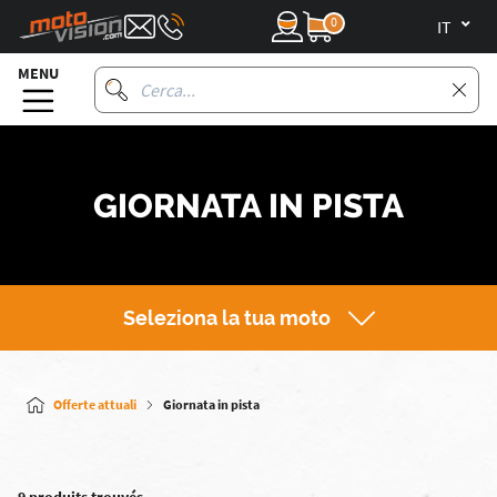
0
it
MENU
GIORNATA IN PISTA
Seleziona la tua moto
Offerte attuali
Giornata in pista