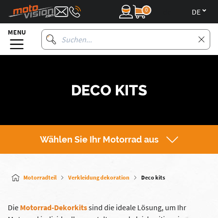
0
de
MENU
DECO KITS
Wählen Sie Ihr Motorrad aus
Motorradteil
Verkleidung dekoration
Deco kits
Die
Motorrad-Dekorkits
sind die ideale Lösung, um Ihr