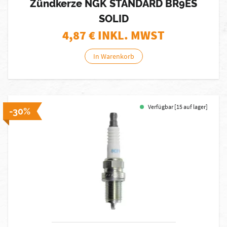
Zündkerze NGK STANDARD BR9ES
SOLID
4,87
€ INKL. MWST
In Warenkorb
Verfügbar [15 auf lager]
-30%