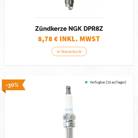
Zündkerze NGK DPR8Z
8,78
€ INKL. MWST
In Warenkorb
Verfügbar [10 auf lager]
-30%