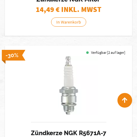
14,49
€ INKL. MWST
In Warenkorb
Verfügbar [2 auf lager]
-30%
Zündkerze NGK R5671A-7