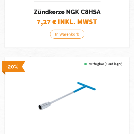
Zündkerze NGK C8HSA
7,27
€ INKL. MWST
In Warenkorb
Verfügbar [1 auf lager]
-20%