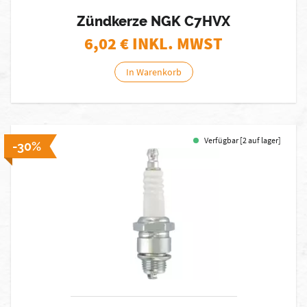
Zündkerze NGK C7HVX
6,02
€ INKL. MWST
In Warenkorb
Verfügbar [2 auf lager]
-30%