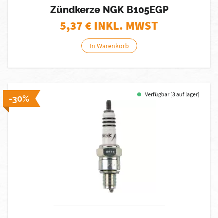
Zündkerze NGK B105EGP
5,37
€ INKL. MWST
In Warenkorb
Verfügbar [3 auf lager]
-30%