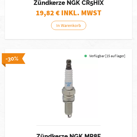
Zündkerze NGK CR5HIX
19,82
€ INKL. MWST
In Warenkorb
Verfügbar [15 auf lager]
-30%
Zündkerze NGK MR8F