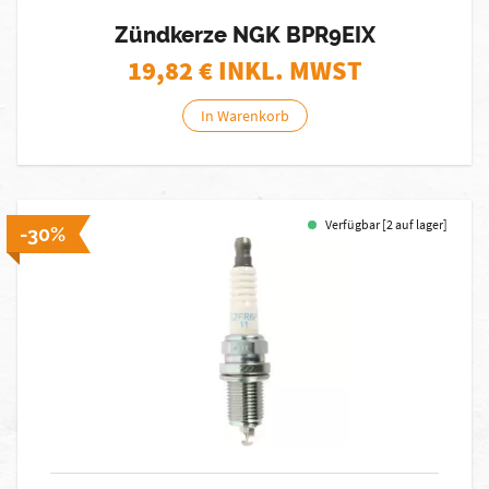
Zündkerze NGK BPR9EIX
19,82
€ INKL. MWST
In Warenkorb
Verfügbar [2 auf lager]
-30%