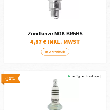
Zündkerze NGK BR6HS
4,87
€ INKL. MWST
In Warenkorb
Verfügbar [14 auf lager]
-30%