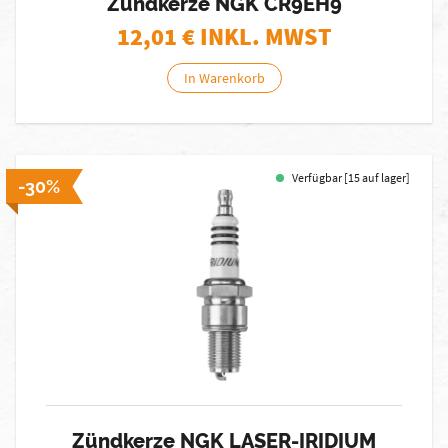
Zündkerze NGK CR9EH9
12,01
€ INKL. MWST
In Warenkorb
Verfügbar [15 auf lager]
-30%
Zündkerze NGK LASER-IRIDIUM