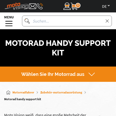
0
de
MENU
MOTORAD HANDY SUPPORT
KIT
Wählen Sie Ihr Motorrad aus
Motorradfahrer
Zubehör-motorradausrüstung
Motorad handy support kit
Moto Vision weiß, dass eine große Mehrheit der