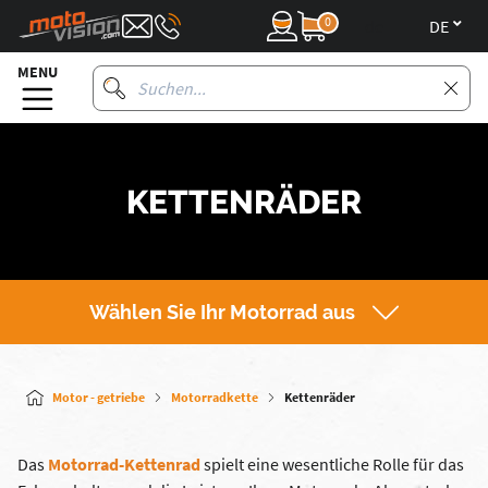
0
de
MENU
KETTENRÄDER
Wählen Sie Ihr Motorrad aus
Motor - getriebe
Motorradkette
Kettenräder
Das
Motorrad-Kettenrad
spielt eine wesentliche Rolle für das