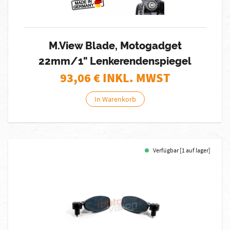
M.View Blade, Motogadget
22mm/1" Lenkerendenspiegel
93,06
€ INKL. MWST
In Warenkorb
Verfügbar [1 auf lager]