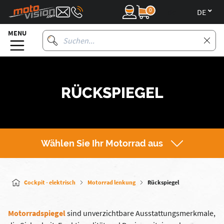
0
de
MENU
RÜCKSPIEGEL
Wählen Sie Ihr Motorrad aus
Cockpit - elektrisch
Motorrad lenkung
Rückspiegel
Motorradspiegel
sind unverzichtbare Ausstattungsmerkmale,