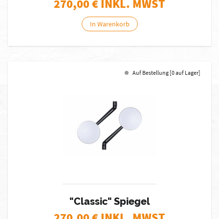
270,00
€ INKL. MWST
In Warenkorb
Auf Bestellung [0 auf Lager]
"Classic" Spiegel
270,00
€ INKL. MWST