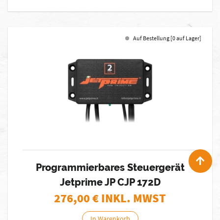
Auf Bestellung [0 auf Lager]
Programmierbares Steuergerät
Jetprime JP CJP 172D
276,00
€ INKL. MWST
In Warenkorb