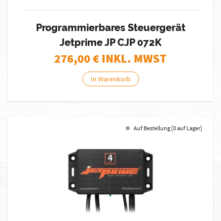
Programmierbares Steuergerät
Jetprime JP CJP 072K
276,00
€ INKL. MWST
In Warenkorb
Auf Bestellung [0 auf Lager]