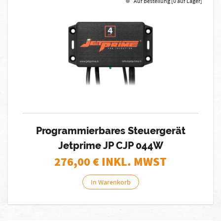
Auf Bestellung [0 auf Lager]
Programmierbares Steuergerät
Jetprime JP CJP 044W
276,00
€ INKL. MWST
In Warenkorb