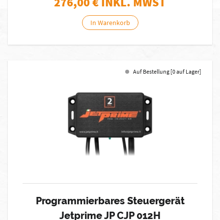
276,00
€ INKL. MWST
In Warenkorb
Auf Bestellung [0 auf Lager]
Programmierbares Steuergerät
Jetprime JP CJP 012H