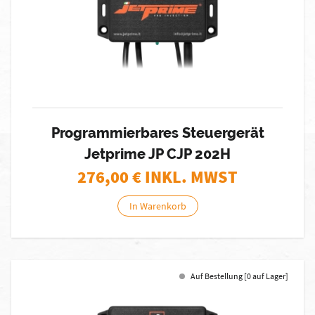
Programmierbares Steuergerät
Jetprime JP CJP 202H
276,00
€ INKL. MWST
In Warenkorb
Auf Bestellung [0 auf Lager]