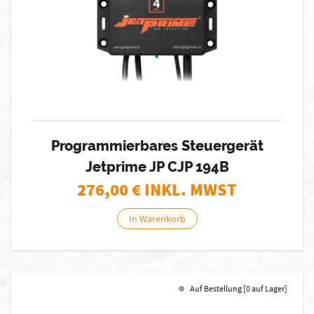
Programmierbares Steuergerät
Jetprime JP CJP 194B
276,00
€ INKL. MWST
In Warenkorb
Auf Bestellung [0 auf Lager]