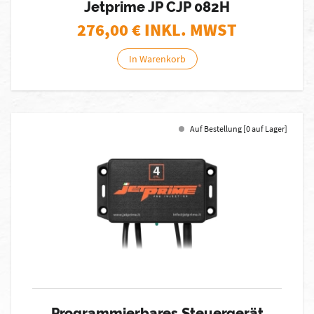
Jetprime JP CJP 082H
276,00
€ INKL. MWST
In Warenkorb
Auf Bestellung [0 auf Lager]
Programmierbares Steuergerät