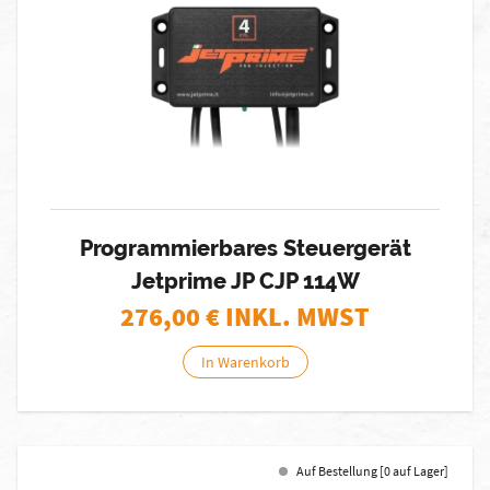
Programmierbares Steuergerät
Jetprime JP CJP 114W
276,00
€ INKL. MWST
In Warenkorb
Auf Bestellung [0 auf Lager]