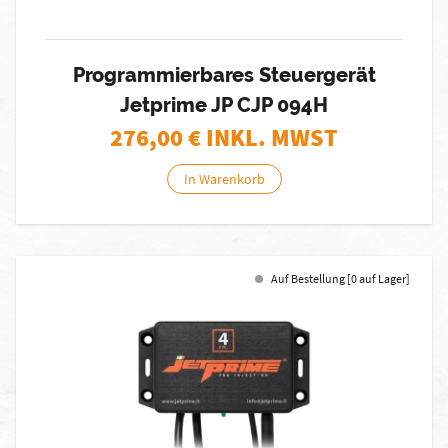
Programmierbares Steuergerät
Jetprime JP CJP 094H
276,00
€ INKL. MWST
In Warenkorb
Auf Bestellung [0 auf Lager]