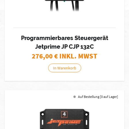
Programmierbares Steuergerät
Jetprime JP CJP 132C
276,00
€ INKL. MWST
In Warenkorb
Auf Bestellung [0 auf Lager]