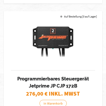
Auf Bestellung [0 auf Lager]
Programmierbares Steuergerät
Jetprime JP CJP 172B
276,00
€ INKL. MWST
In Warenkorb