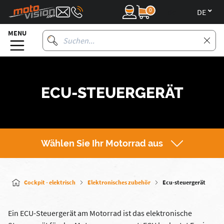
0
de
MENU
ECU-STEUERGERÄT
Wählen Sie Ihr Motorrad aus
Cockpit - elektrisch
Elektronisches zubehör
Ecu-steuergerät
Ein ECU-Steuergerät am Motorrad ist das elektronische