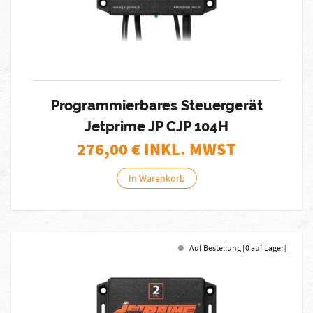
Programmierbares Steuergerät
Jetprime JP CJP 104H
276,00
€ INKL. MWST
In Warenkorb
Auf Bestellung [0 auf Lager]