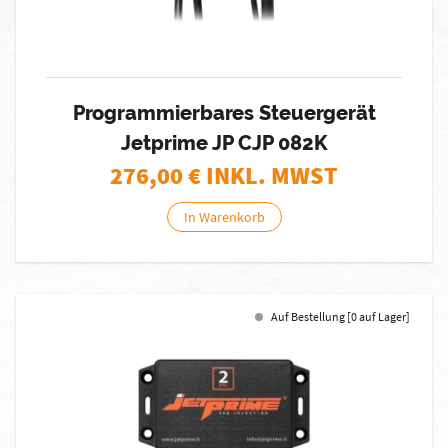
Programmierbares Steuergerät
Jetprime JP CJP 082K
276,00
€ INKL. MWST
In Warenkorb
Auf Bestellung [0 auf Lager]