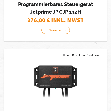
Programmierbares Steuergerät
Jetprime JP CJP 132H
276,00
€ INKL. MWST
In Warenkorb
Auf Bestellung [0 auf Lager]