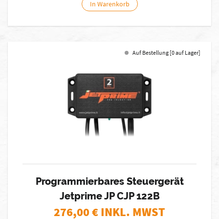
In Warenkorb
Auf Bestellung [0 auf Lager]
Programmierbares Steuergerät
Jetprime JP CJP 122B
276,00
€ INKL. MWST