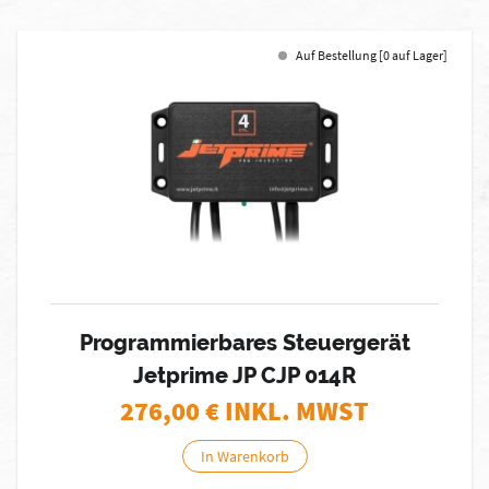
Auf Bestellung [0 auf Lager]
Programmierbares Steuergerät
Jetprime JP CJP 014R
276,00
€ INKL. MWST
In Warenkorb