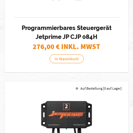
Programmierbares Steuergerät
Jetprime JP CJP 084H
276,00
€ INKL. MWST
In Warenkorb
Auf Bestellung [0 auf Lager]