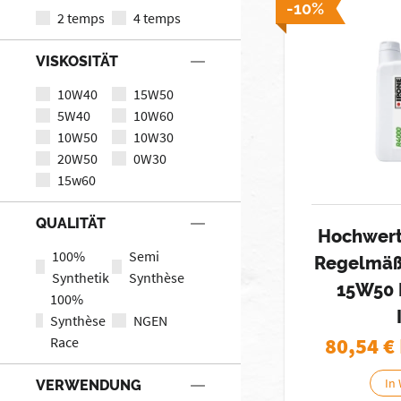
-10%
2 temps
4 temps
VISKOSITÄT
10W40
15W50
5W40
10W60
10W50
10W30
20W50
0W30
15w60
QUALITÄT
Hochwert
100%
Semi
Regelmäß
Synthetik
Synthèse
15W50 
100%
Synthèse
NGEN
80,54
€
Race
In
VERWENDUNG