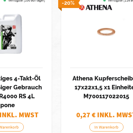
Verfügbar [100 auf lager]
Verfügbar [116 a
-20%
iges 4-Takt-Öl
Athena Kupferschei
iger Gebrauch
17x22x1,5 x1 Einheit
R4000 RS 4L
M700117022015
Ipone
 INKL. MWST
0,27
€ INKL. MWS
 Warenkorb
In Warenkorb