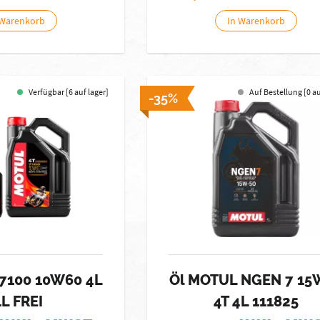
 Warenkorb
In Warenkorb
Verfügbar [6 auf lager]
Auf Bestellung [0 a
-35%
 7100 10W60 4L
Öl MOTUL NGEN 7 15
1L FREI
4T 4L 111825