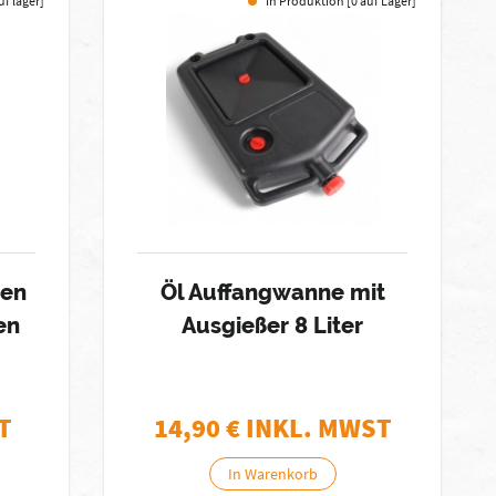
uf lager]
In Produktion [0 auf Lager]
ben
Öl Auffangwanne mit
en
Ausgießer 8 Liter
T
14,90
€ INKL. MWST
In Warenkorb