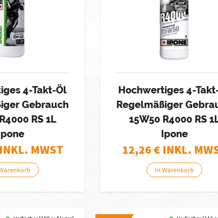
iges 4-Takt-Öl
Hochwertiges 4-Takt
iger Gebrauch
Regelmäßiger Gebra
R4000 RS 1L
15W50 R4000 RS 1
Ipone
Ipone
 INKL. MWST
12,26
€ INKL. MW
 Warenkorb
In Warenkorb