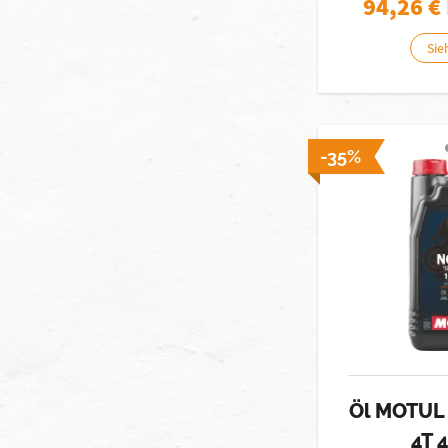
94,26
€
Sie
-35%
Öl MOTUL
4T 