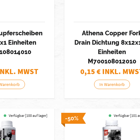
upferscheiben
Athena Copper For
x1 Einheiten
Drain Dichtung 8x12x
108014010
Einheiten
M700108012010
INKL. MWST
0,15
€ INKL. MWS
 Warenkorb
In Warenkorb
Verfügbar [100 auf lager]
Verfügbar [101 a
-50%