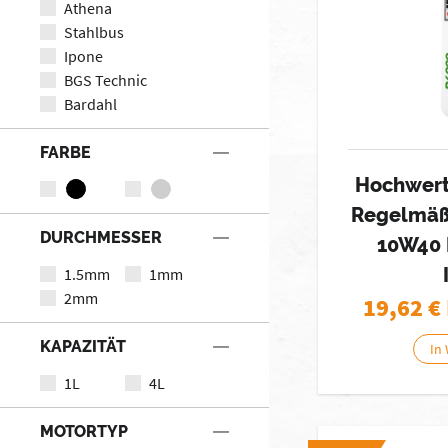
Athena
Stahlbus
Ipone
BGS Technic
Bardahl
FARBE
Hochwert
Regelmäß
DURCHMESSER
10W40 
1.5mm
1mm
2mm
19,62
€
KAPAZITÄT
In
1L
4L
MOTORTYP