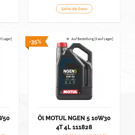
Siehe die Datei
uf Lager]
Auf Bestellung [0 auf Lager]
-35%
W50
Öl MOTUL NGEN 5 10W30
4T 4L 111828