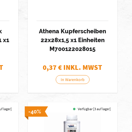
k
Athena Kupferscheiben
1 x1
22x28x1,5 x1 Einheiten
M700122028015
T
0,37
€ INKL. MWST
In Warenkorb
uf lager]
Verfügbar [3 auf lager]
-40%