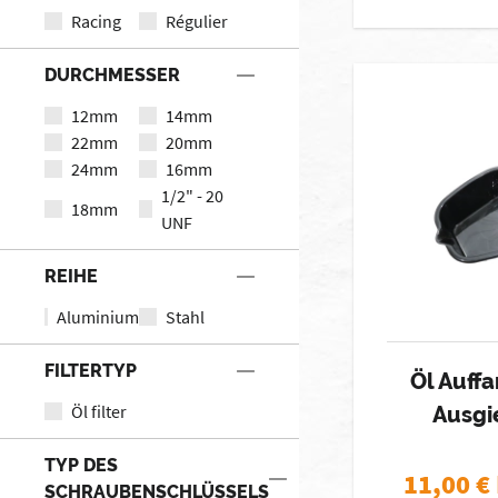
Racing
Régulier
DURCHMESSER
12mm
14mm
22mm
20mm
24mm
16mm
1/2" - 20
18mm
UNF
REIHE
Aluminium
Stahl
FILTERTYP
Öl Auff
Öl filter
Ausgie
TYP DES
11,00
€
SCHRAUBENSCHLÜSSELS