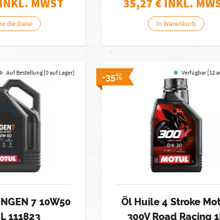
 INKL. MWST
35,27
€ INKL. MW
he die Datei
In Warenkorb
Auf Bestellung [0 auf Lager]
Verfügbar [12 a
-35%
 NGEN 7 10W50
Öl Huile 4 Stroke Mo
4L 111823
300V Road Racing 1