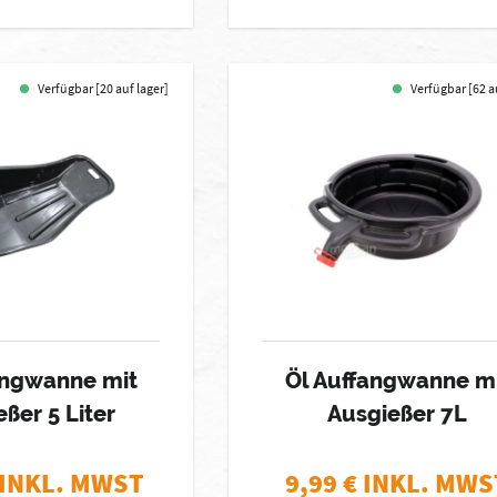
Verfügbar [20 auf lager]
Verfügbar [62 a
angwanne mit
Öl Auffangwanne m
ßer 5 Liter
Ausgießer 7L
 INKL. MWST
9,99
€ INKL. MWS