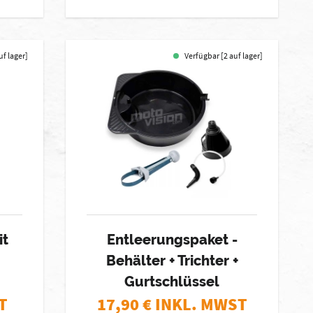
uf lager]
Verfügbar [2 auf lager]
it
Entleerungspaket -
Behälter + Trichter +
Gurtschlüssel
T
17,90
€ INKL. MWST