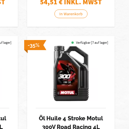
ST
54,51
€ INKL. MWST
In Warenkorb
uf lager]
Verfügbar [7 auf lager]
-35%
tul
Öl Huile 4 Stroke Motul
L
300V Road Racing 4L