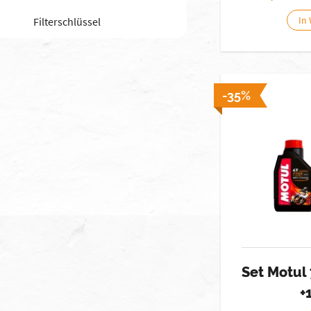
In
Filterschlüssel
-35%
Set Motul
+