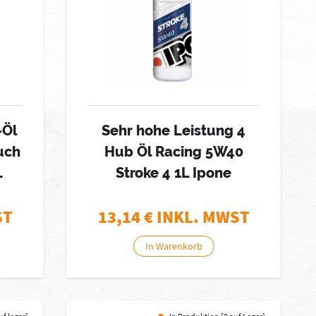
-Öl
Sehr hohe Leistung 4
uch
Hub Öl Racing 5W40
L
Stroke 4 1L Ipone
ST
13,14
€ INKL. MWST
In Warenkorb