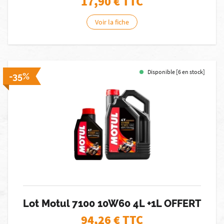
17,90
€ TTC
Voir la fiche
Disponible [6 en stock]
-35%
Lot Motul 7100 10W60 4L +1L OFFERT
94,26
€ TTC