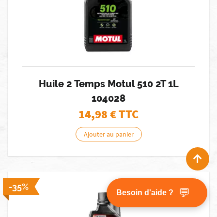
Huile 2 Temps Motul 510 2T 1L
104028
14,98
€ TTC
Ajouter au panier
En production [0 en stock]
-35%
💬
Besoin d'aide ?