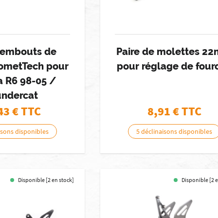
d'embouts de
Paire de molettes 2
ometTech pour
pour réglage de four
 R6 98-05 /
ndercat
43
€ TTC
8,91
€ TTC
isons disponibles
5 déclinaisons disponibles
Disponible [2 en stock]
Disponible [2 