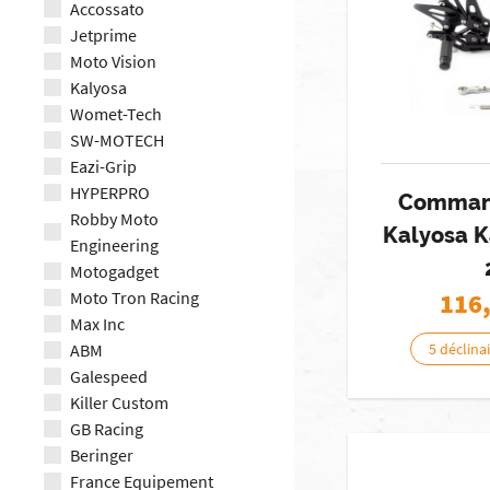
Accossato
Jetprime
Moto Vision
Kalyosa
Womet-Tech
SW-MOTECH
Eazi-Grip
HYPERPRO
Command
Robby Moto
Kalyosa 
Engineering
Motogadget
Moto Tron Racing
116
Max Inc
ABM
5 déclina
Galespeed
Killer Custom
GB Racing
Beringer
France Equipement