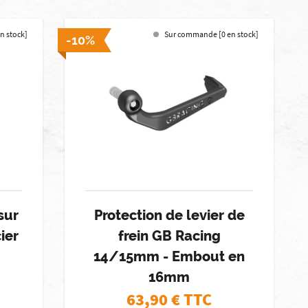
en stock]
Sur commande [0 en stock]
-10%
sur
Protection de levier de
ier
frein GB Racing
14/15mm - Embout en
16mm
63,90
€ TTC