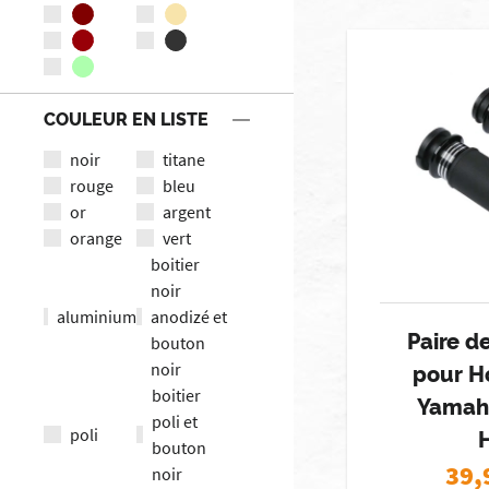
COULEUR EN LISTE
noir
titane
rouge
bleu
or
argent
orange
vert
boitier
noir
aluminium
anodizé et
Paire d
bouton
noir
pour H
boitier
Yamah
poli et
poli
bouton
39,
noir