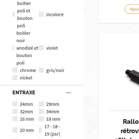
boitier
Ajou
poli et
incolore
bouton
poli
boitier
noir
anodizé et
violet
bouton
poli
chrome
gris/noir
nickel
ENTRAXE
24mm
29mm
32mm
34mm
16 mm
18 mm
Rall
17 - 18 -
20 mm
rétrov
19 (psr)