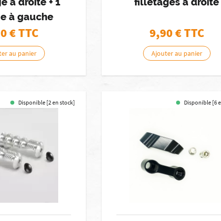
ge à droite + 1
filletages à droite
ge à gauche
90
€ TTC
9,90
€ TTC
ter au panier
Ajouter au panier
Disponible [2 en stock]
Disponible [6 