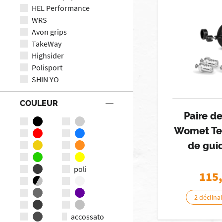
HEL Performance
WRS
Avon grips
TakeWay
Highsider
Polisport
SHIN YO
COULEUR
Paire de
Womet Te
de gui
poli
115
2 déclina
accossato