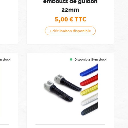
embouts de guidon
22mm
5,00
€ TTC
1 déclinaison disponible
en stock]
Disponible [9 en stock]