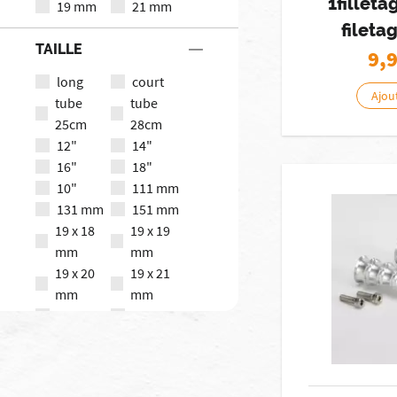
1filleta
19 mm
21 mm
fileta
TAILLE
9,
long
court
Ajou
tube
tube
25cm
28cm
12"
14"
16"
18"
10"
111 mm
131 mm
151 mm
19 x 18
19 x 19
mm
mm
19 x 20
19 x 21
mm
mm
20"
22mm
25mm
486 mm
m10
m8