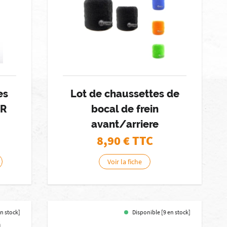
es
Lot de chaussettes de
XR
bocal de frein
avant/arriere
8,90
€ TTC
Voir la fiche
en stock]
Disponible [9 en stock]