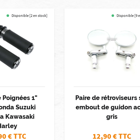
Disponible [2 en stock]
Disponible [9 
e Poignées 1"
Paire de rétroviseurs 
onda Suzuki
embout de guidon ac
a Kawasaki
gris
Harley
90
€ TTC
12,90
€ TTC