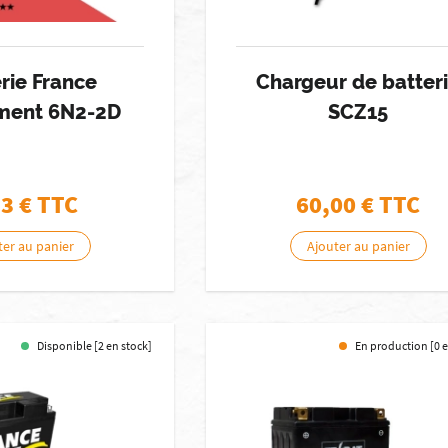
rie France
Chargeur de batter
ment 6N2-2D
SCZ15
33
€ TTC
60,00
€ TTC
ter au panier
Ajouter au panier
Disponible [2 en stock]
En production [0 e