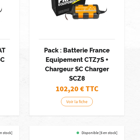
AT
Pack : Batterie France
SC
Equipement CTZ7S +
Chargeur SC Charger
SCZ8
102,20
€ TTC
Voir la fiche
n stock]
Disponible [6 en stock]