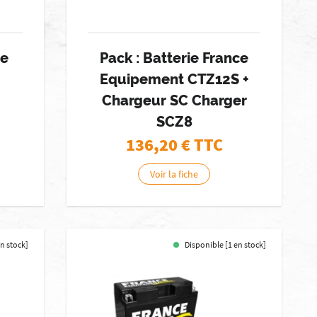
ie
Pack : Batterie France
Equipement CTZ12S +
Chargeur SC Charger
SCZ8
136,20
€ TTC
Voir la fiche
n stock]
Disponible [1 en stock]