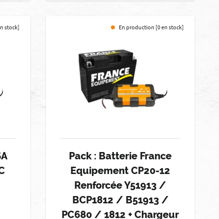
en stock]
En production [0 en stock]
SA
Pack : Batterie France
C
Equipement CP20-12
Renforcée Y51913 /
BCP1812 / B51913 /
PC680 / 1812 + Chargeur