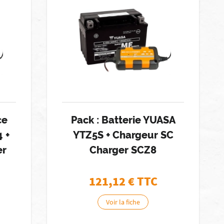
ce
Pack : Batterie YUASA
 +
YTZ5S + Chargeur SC
er
Charger SCZ8
121,12
€ TTC
Voir la fiche