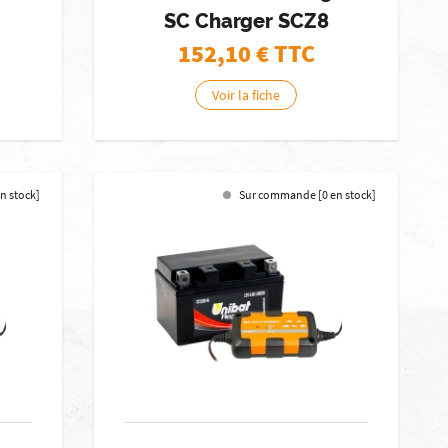
SC Charger SCZ8
152,10
€ TTC
Voir la fiche
n stock]
Sur commande [0 en stock]