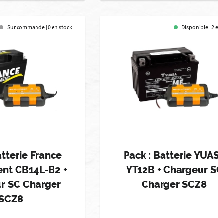
Sur commande [0 en stock]
Disponible [2 
atterie France
Pack : Batterie YUA
nt CB14L-B2 +
YT12B + Chargeur S
r SC Charger
Charger SCZ8
SCZ8