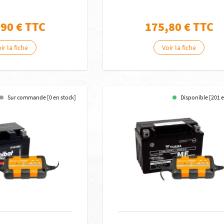
,90
€ TTC
175,80
€ TTC
ir la fiche
Voir la fiche
Sur commande [0 en stock]
Disponible [201 e