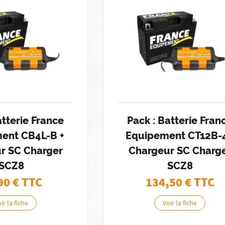
atterie France
Pack : Batterie Fran
ent CB4L-B +
Equipement CT12B-4
r SC Charger
Chargeur SC Charg
SCZ8
SCZ8
90
€ TTC
134,50
€ TTC
ir la fiche
Voir la fiche