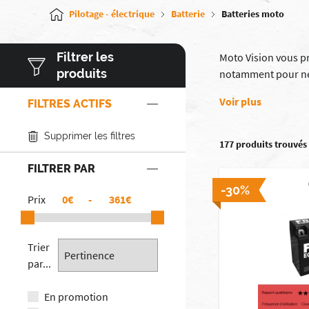
Pilotage - électrique
Batterie
Batteries moto
Filtrer les
Moto Vision vous p
produits
notamment pour ne 
Voir plus
FILTRES ACTIFS
Supprimer les filtres
177 produits trouvés
FILTRER PAR
-30%
Prix
€
-
€
Trier
par...
En promotion