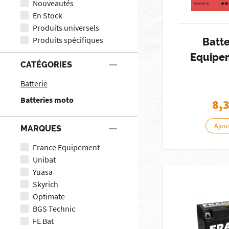
Nouveautés
En Stock
Produits universels
Produits spécifiques
Batte
Equipe
CATÉGORIES
Batterie
Batteries moto
8,
Ajou
MARQUES
France Equipement
Unibat
Yuasa
Skyrich
Optimate
BGS Technic
FE Bat