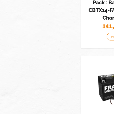
Pack : B
CBTX14-FA
Cha
141
Vo