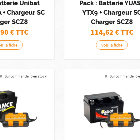
atterie Unibat
Pack : Batterie YUA
 + Chargeur SC
YTX9 + Chargeur S
rger SCZ8
Charger SCZ8
,90
€ TTC
114,62
€ TTC
ir la fiche
Voir la fiche
Sur commande [0 en stock]
Sur commande [0 e