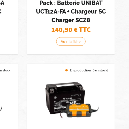
SA
Pack : Batterie UNIBAT
C
UCT12A-FA + Chargeur SC
Charger SCZ8
140,90
€ TTC
Voir la fiche
n stock]
En production [0 en stock]