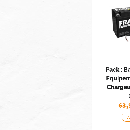
Pack : B
Equipem
Chargeu
63,
Vo