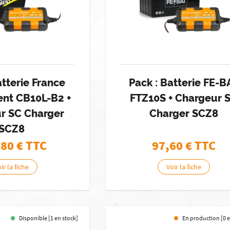
atterie France
Pack : Batterie FE-B
nt CB10L-B2 +
FTZ10S + Chargeur 
r SC Charger
Charger SCZ8
SCZ8
,80
€ TTC
97,60
€ TTC
ir la fiche
Voir la fiche
Disponible [1 en stock]
En production [0 e