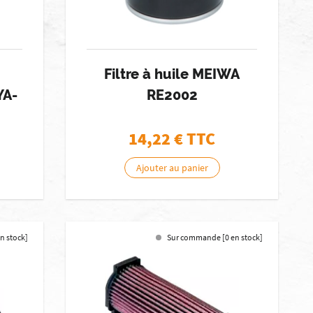
Filtre à huile MEIWA
YA-
RE2002
14,22
€ TTC
Ajouter au panier
en stock]
Sur commande [0 en stock]