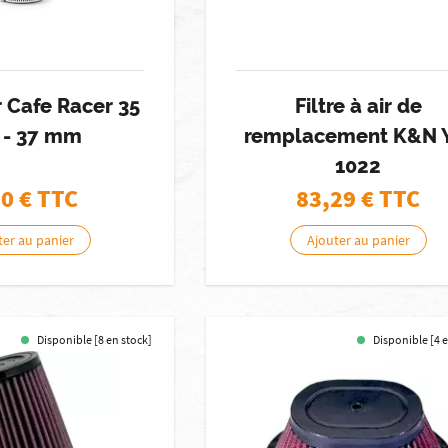
ir Cafe Racer 35
Filtre à air de
6 - 37 mm
remplacement K&N 
1022
00
€ TTC
83,29
€ TTC
ter au panier
Ajouter au panier
Disponible [8 en stock]
Disponible [4 