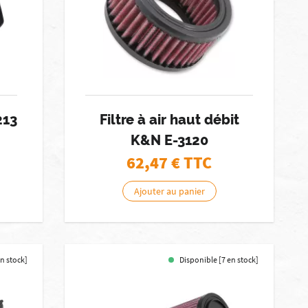
213
Filtre à air haut débit
K&N E-3120
62,47
€ TTC
Ajouter au panier
en stock]
Disponible [7 en stock]