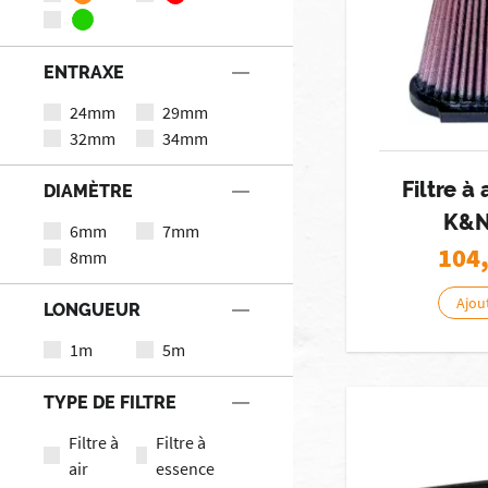
ENTRAXE
24mm
29mm
32mm
34mm
Filtre à
DIAMÈTRE
K&N
6mm
7mm
104
8mm
Ajou
LONGUEUR
1m
5m
TYPE DE FILTRE
Filtre à
Filtre à
air
essence