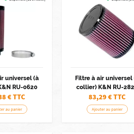
air universel (à
Filtre à air universel
) K&N RU-0620
collier) K&N RU-28
38
€ TTC
83,29
€ TTC
ter au panier
Ajouter au panier