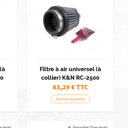
 (à
Filtre à air universel (à
10
collier) K&N RC-2500
83,29
€ TTC
Ajouter au panier
en stock]
Disponible [15 en stock]