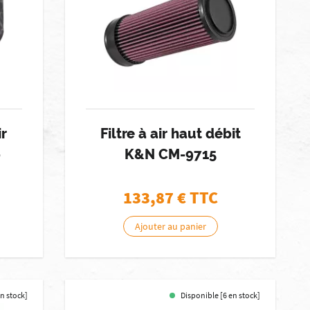
ir
Filtre à air haut débit
-
K&N CM-9715
133,87
€ TTC
Ajouter au panier
en stock]
Disponible [6 en stock]