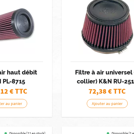
 air haut débit
Filtre à air universel
 PL-8715
collier) K&N RU-25
,12
€ TTC
72,38
€ TTC
ter au panier
Ajouter au panier
Disponible [11 en stock]
Disponible [1 