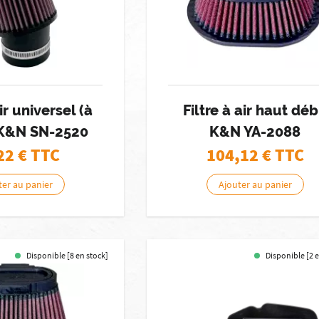
air universel (à
Filtre à air haut déb
) K&N SN-2520
K&N YA-2088
22
€ TTC
104,12
€ TTC
ter au panier
Ajouter au panier
Disponible [8 en stock]
Disponible [2 