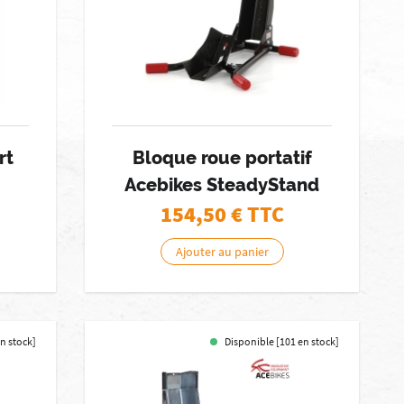
rt
Bloque roue portatif
Acebikes SteadyStand
154,50
€ TTC
Ajouter au panier
n stock]
Disponible [101 en stock]