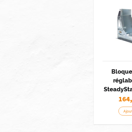
Bloque 
réglab
SteadySta
164
Ajou