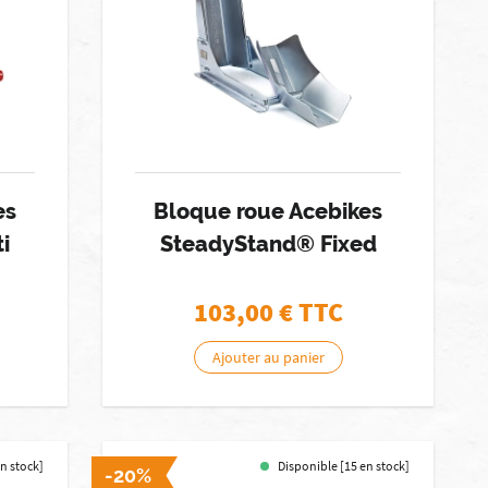
es
Bloque roue Acebikes
i
SteadyStand® Fixed
103,00
€ TTC
Ajouter au panier
n stock]
Disponible [15 en stock]
-20%