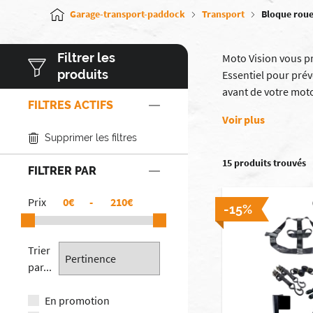
Garage-transport-paddock
Transport
Bloque rou
Filtrer les
Moto Vision vous p
produits
Essentiel pour pré
avant de votre moto
FILTRES ACTIFS
Voir plus
Supprimer les filtres
15 produits trouvés
FILTRER PAR
Prix
€
-
€
-15%
Trier
par...
En promotion