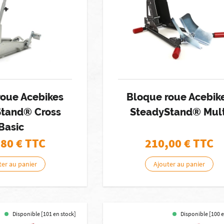
roue Acebikes
Bloque roue Acebik
Stand® Cross
SteadyStand® Mult
Basic
,80
€ TTC
210,00
€ TTC
ter au panier
Ajouter au panier
Disponible [101 en stock]
Disponible [100 e