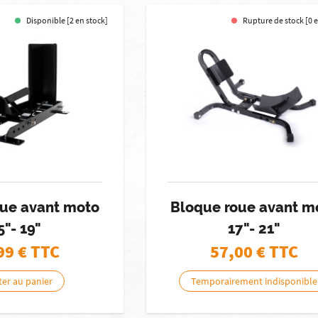
Disponible [2 en stock]
Rupture de stock [0 
oue avant moto
Bloque roue avant m
5"- 19"
17"- 21"
99
€ TTC
57,00
€ TTC
ter au panier
Temporairement indisponible