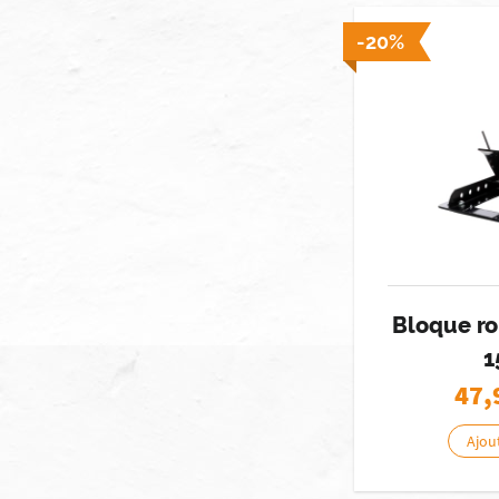
-20%
Bloque r
1
47,
Ajou