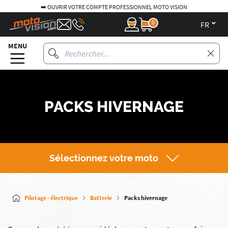
➡️ OUVRIR VOTRE COMPTE PROFESSIONNEL MOTO VISION
0
fr
MENU
PACKS HIVERNAGE
Sélectionnez votre moto
Pilotage - électrique
Batterie
Packs hivernage