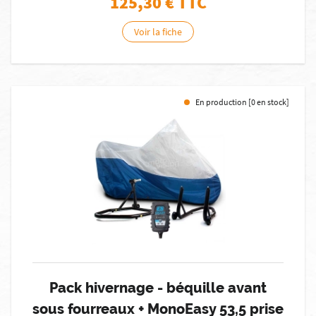
125,30
€ TTC
Voir la fiche
En production [0 en stock]
Pack hivernage - béquille avant
sous fourreaux + MonoEasy 53,5 prise