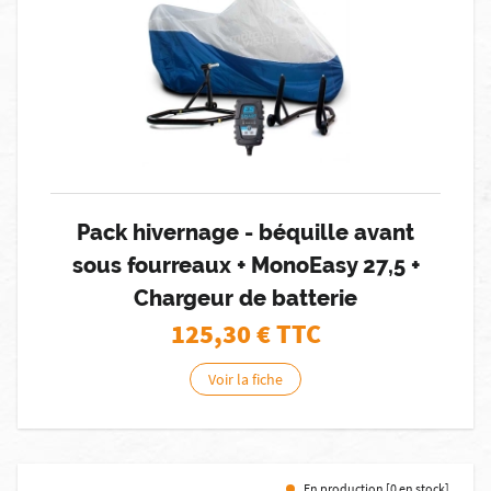
Pack hivernage - béquille avant
sous fourreaux + MonoEasy 27,5 +
Chargeur de batterie
125,30
€ TTC
Voir la fiche
En production [0 en stock]