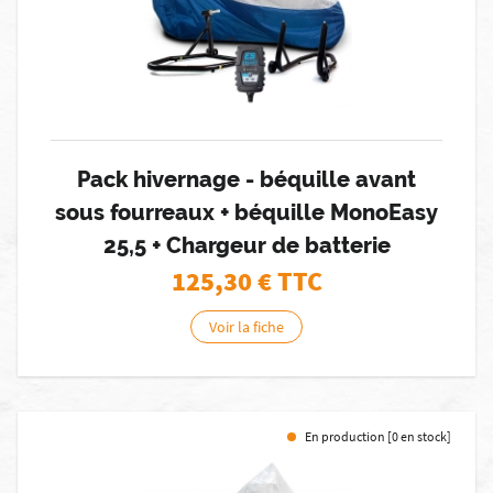
Pack hivernage - béquille avant
sous fourreaux + béquille MonoEasy
25,5 + Chargeur de batterie
125,30
€ TTC
Voir la fiche
En production [0 en stock]