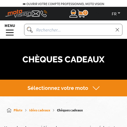
➡️ OUVRIR VOTRE COMPTE PROFESSIONNEL MOTO VISION
0
fr
MENU
CHÈQUES CADEAUX
Sélectionnez votre moto
Pilote
Idées cadeaux
Chèques cadeaux