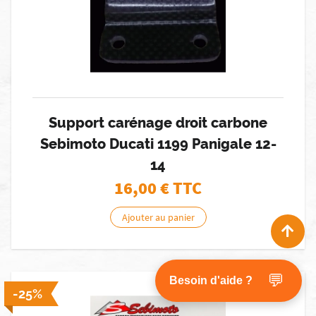
Support carénage droit carbone
Sebimoto Ducati 1199 Panigale 12-
14
16,00
€ TTC
Ajouter au panier
💬
Besoin d'aide ?
Disponible [1 en stock]
-25%