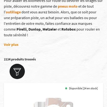
Pour avaler les kilomètres sur route ou dévorer les virages sur
piste, découvrez notre gamme de
pneus moto
et de tout
l'
outillage
dont vous aurez besoin. Alors, que ce soit pour
une préparation piste, un achat pour vos ballades ou pour
l'entretien de votre moto, faites confiance aux marques
comme
Pirelli
,
Dunlop,
Metzeler
et
Rotobox
pour rouler en
toute sérénité !
Voir plus
2224 produits trouvés
Disponible [24 en stock]