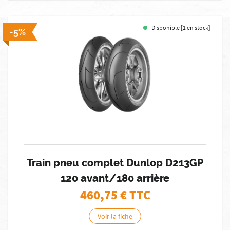
Disponible [1 en stock]
-5%
Train pneu complet Dunlop D213GP
120 avant/180 arrière
460,75
€ TTC
Voir la fiche