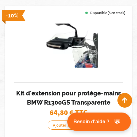
Disponible [5 en stock]
-10%
Kit d'extension pour protège-mains
BMW R1300GS Transparente
64,80
€ TTC
💬
Besoin d'aide ?
Ajouter au panier