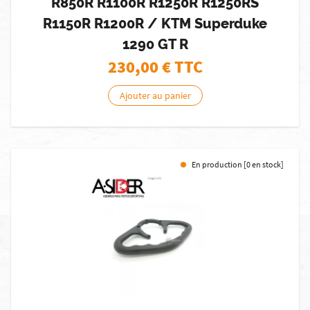
R850R R1100R R1250R R1250RS
R1150R R1200R / KTM Superduke
1290 GT R
230,00
€ TTC
Ajouter au panier
En production [0 en stock]