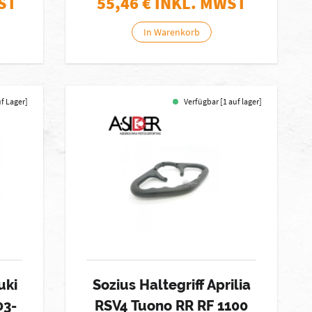
ST
55,46
€ INKL. MWST
In Warenkorb
uf Lager]
Verfügbar [1 auf lager]
uki
Sozius Haltegriff Aprilia
03-
RSV4 Tuono RR RF 1100