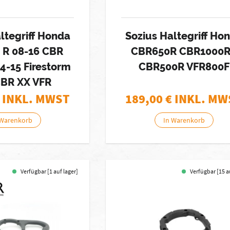
ltegriff Honda
Sozius Haltegriff Ho
 R 08-16 CBR
CBR650R CBR1000
4-15 Firestorm
CBR500R VFR800F
CBR XX VFR
 INKL. MWST
189,00
€ INKL. MW
 Warenkorb
In Warenkorb
Verfügbar [1 auf lager]
Verfügbar [15 a