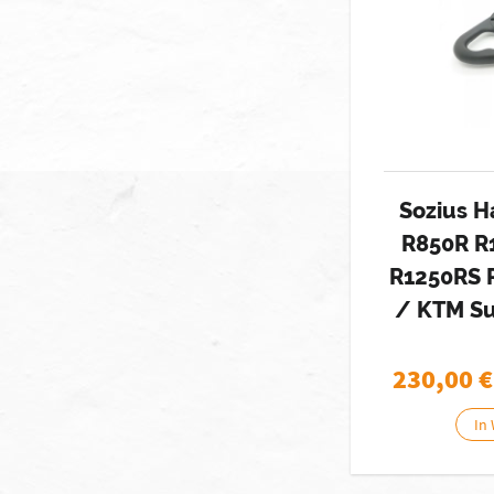
Sozius H
R850R R
R1250RS 
/ KTM Su
230,00
€
In