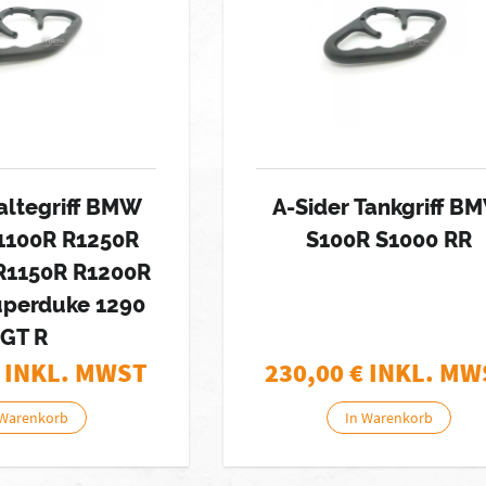
altegriff BMW
A-Sider Tankgriff B
1100R R1250R
S100R S1000 RR
R1150R R1200R
perduke 1290
GT R
 INKL. MWST
230,00
€ INKL. MW
 Warenkorb
In Warenkorb