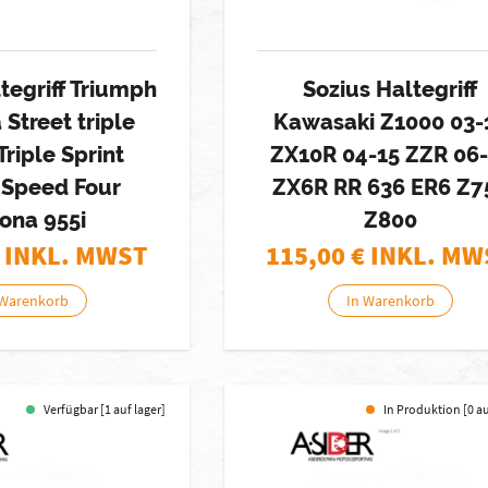
tegriff Triumph
Sozius Haltegriff
Street triple
Kawasaki Z1000 03-
riple Sprint
ZX10R 04-15 ZZR 06-
 Speed Four
ZX6R RR 636 ER6 Z7
ona 955i
Z800
 INKL. MWST
115,00
€ INKL. MW
 Warenkorb
In Warenkorb
Verfügbar [1 auf lager]
In Produktion [0 a