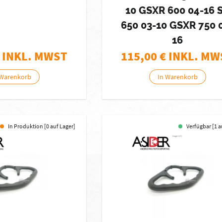
10 GSXR 600 04-16 
650 03-10 GSXR 750 
16
 INKL. MWST
115,00
€ INKL. MW
 Warenkorb
In Warenkorb
In Produktion [0 auf Lager]
Verfügbar [1 a