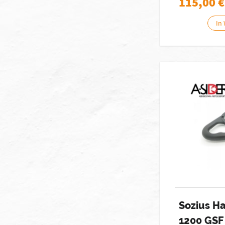
115,00
€
In
Sozius Ha
1200 GSF