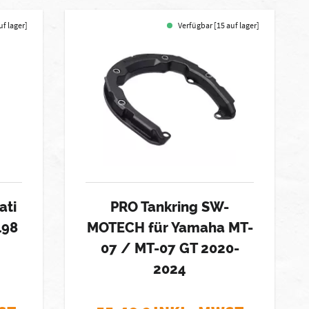
uf lager]
Verfügbar [15 auf lager]
ati
PRO Tankring SW-
198
MOTECH für Yamaha MT-
07 / MT-07 GT 2020-
2024