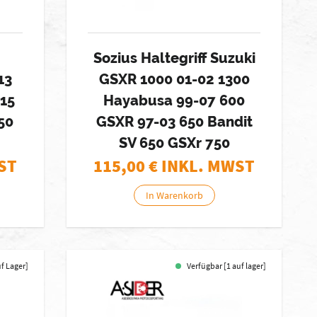
Sozius Haltegriff Suzuki
13
GSXR 1000 01-02 1300
15
Hayabusa 99-07 600
50
GSXR 97-03 650 Bandit
SV 650 GSXr 750
ST
115,00
€ INKL. MWST
In Warenkorb
uf Lager]
Verfügbar [1 auf lager]