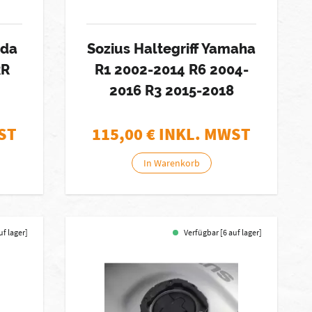
nda
Sozius Haltegriff Yamaha
RR
R1 2002-2014 R6 2004-
2016 R3 2015-2018
ST
115,00
€ INKL. MWST
In Warenkorb
uf lager]
Verfügbar [6 auf lager]