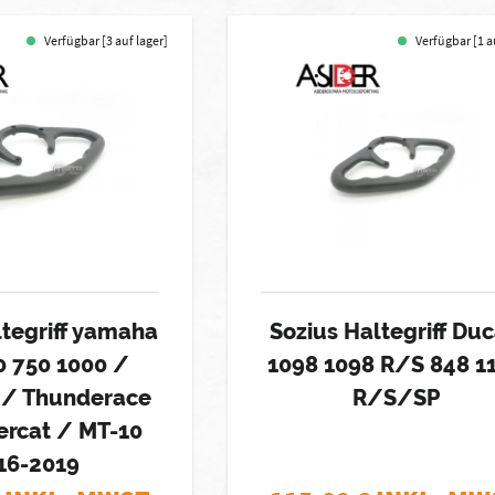
Verfügbar [3 auf lager]
Verfügbar [1 a
ltegriff yamaha
Sozius Haltegriff Duc
0 750 1000 /
1098 1098 R/S 848 1
n / Thunderace
R/S/SP
ercat / MT-10
16-2019