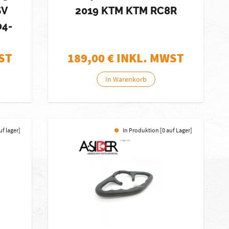
SV
2019 KTM KTM RC8R
04-
ST
189,00
€ INKL. MWST
In Warenkorb
uf lager]
In Produktion [0 auf Lager]