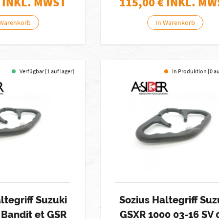
 INKL. MWST
115,00
€ INKL. MW
 Warenkorb
In Warenkorb
Verfügbar [1 auf lager]
In Produktion [0 a
ltegriff Suzuki
Sozius Haltegriff Suz
 Bandit et GSR
GSXR 1000 03-16 SV 