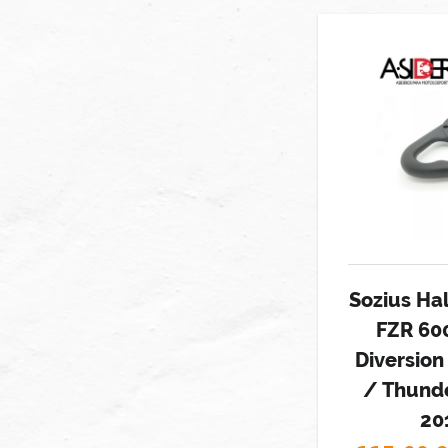
Sozius Ha
FZR 60
Diversio
/ Thund
20