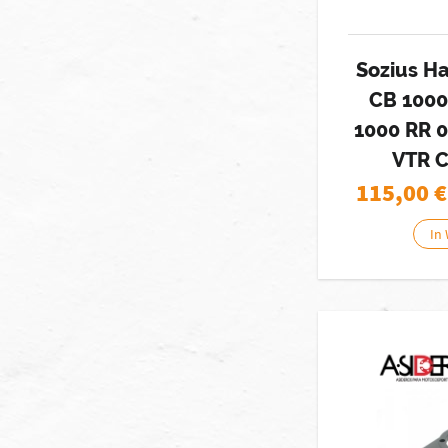
Sozius Ha
CB 1000
1000 RR 0
VTR 
115,00
€
In