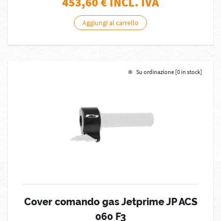
453,60
€ INCL. IVA
Aggiungi al carrello
Su ordinazione [0 in stock]
Cover comando gas Jetprime JP ACS
060 F3