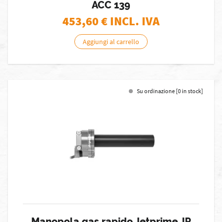
ACC 139
453,60
€ INCL. IVA
Aggiungi al carrello
Su ordinazione [0 in stock]
Manopola gas rapido Jetprime JP