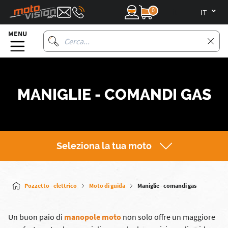
0
it
MENU
MANIGLIE - COMANDI GAS
Seleziona la tua moto
Pozzetto - elettrico
Moto di guida
Maniglie - comandi gas
Un buon paio di
manopole moto
non solo offre un maggiore