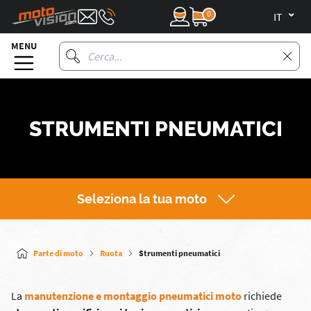
0
it
MENU
STRUMENTI PNEUMATICI
Seleziona la tua moto
Parte di moto
Ruota
Strumenti pneumatici
La
manutenzione e montaggio pneumatici moto
richiede