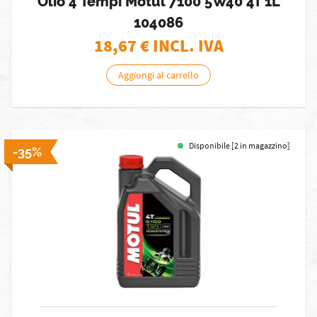
Olio 4 Tempi Motul 7100 5W40 4T 1L
104086
18,67
€ INCL. IVA
Aggiungi al carrello
Disponibile [2 in magazzino]
-35%