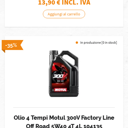
13,90
€ INCL. IVA
Aggiungi al carrello
In produzione [0 in stock]
-35%
Olio 4 Tempi Motul 300V Factory Line
Off Road 5W40 4T 4L 104135