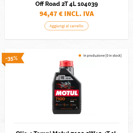
Off Road 2T 4L 104039
94,47
€ INCL. IVA
Aggiungi al carrello
In produzione [0 in stock]
-35%