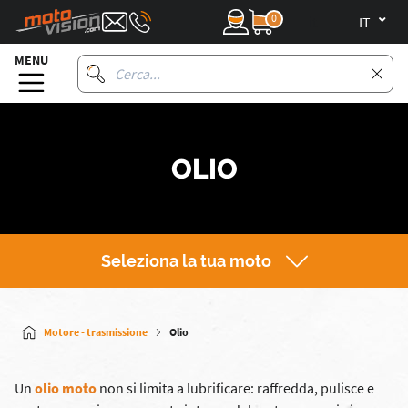
0
it
MENU
OLIO
Seleziona la tua moto
Motore - trasmissione
Olio
Un
olio moto
non si limita a lubrificare: raffredda, pulisce e