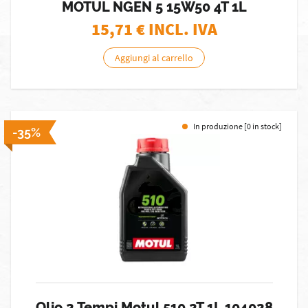
MOTUL NGEN 5 15W50 4T 1L
15,71
€ INCL. IVA
Aggiungi al carrello
In produzione [0 in stock]
-35%
Olio 2 Tempi Motul 510 2T 1L 104028