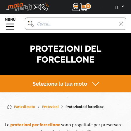
0
it
MENU
PROTEZIONI DEL
FORCELLONE
Seleziona la tua moto
Parte di moto
Protezioni
Protezioni del forcellone
Le
protezioni per forcellone
sono progettate per preservare