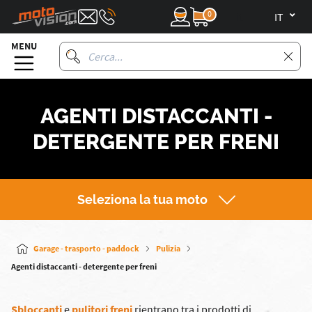
0
it
MENU
AGENTI DISTACCANTI -
DETERGENTE PER FRENI
Seleziona la tua moto
Garage - trasporto - paddock
Pulizia
Agenti distaccanti - detergente per freni
Sbloccanti
e
pulitori freni
rientrano tra i prodotti di