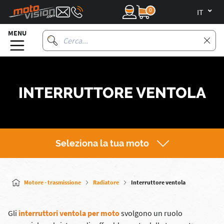
0
it
MENU
INTERRUTTORE VENTOLA
Seleziona la tua moto
Motore - trasmissione
Radiatore
Interruttore ventola
Gli
interruttori ventola per moto
svolgono un ruolo