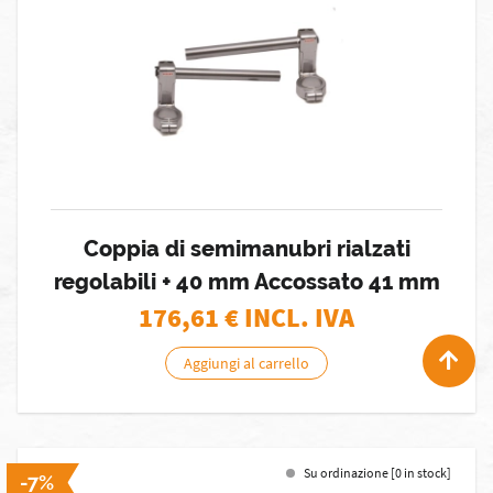
Coppia di semimanubri rialzati
regolabili + 40 mm Accossato 41 mm
176,61
€ INCL. IVA
Aggiungi al carrello
Su ordinazione [0 in stock]
-7%