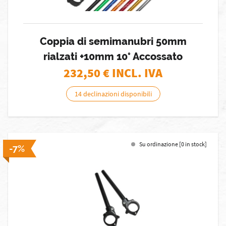
Coppia di semimanubri 50mm
rialzati +10mm 10° Accossato
232,50
€ INCL. IVA
14 declinazioni disponibili
Su ordinazione [0 in stock]
-7%