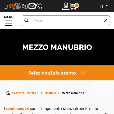
0
it
MENU
MEZZO MANUBRIO
Seleziona la tua moto
Pozzetto - elettrico
Manubri
Mezzo manubrio
I
semimanubri
sono componenti essenziali per le moto