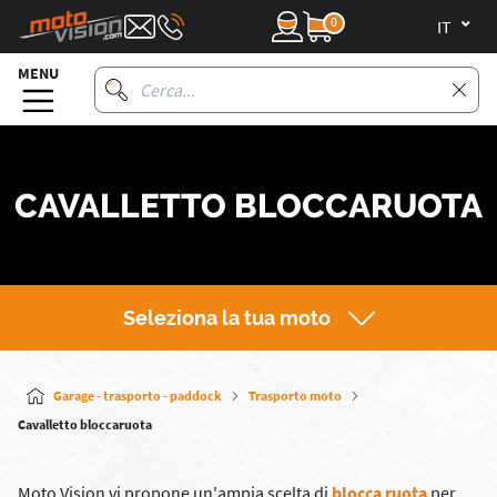
0
it
MENU
CAVALLETTO BLOCCARUOTA
Seleziona la tua moto
Garage - trasporto - paddock
Trasporto moto
Cavalletto bloccaruota
Moto Vision vi propone un'ampia scelta di
blocca ruota
per