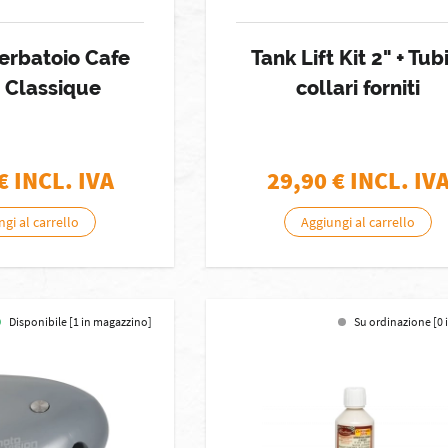
erbatoio Cafe
Tank Lift Kit 2" + Tub
 Classique
collari forniti
€ INCL. IVA
29,90
€ INCL. IV
gi al carrello
Aggiungi al carrello
Disponibile [1 in magazzino]
Su ordinazione [0 