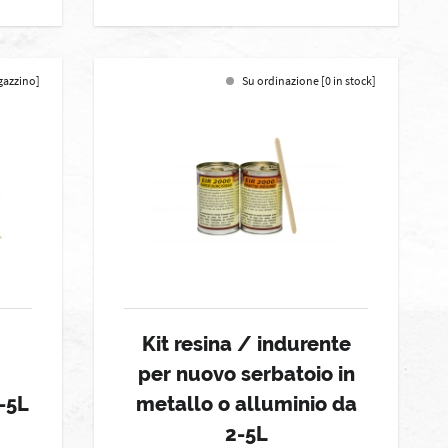
gazzino]
Su ordinazione [0 in stock]
Kit resina / indurente
per nuovo serbatoio in
-5L
metallo o alluminio da
2-5L