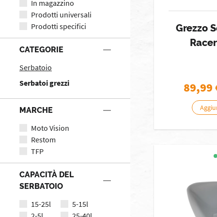
In magazzino
Prodotti universali
Prodotti specifici
Grezzo S
Racer
CATEGORIE
Serbatoio
Serbatoi grezzi
89,99
Aggiun
MARCHE
Moto Vision
Restom
TFP
CAPACITÀ DEL
SERBATOIO
15-25l
5-15l
2-5l
25-40l