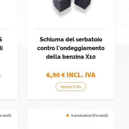
S
Schiuma del serbatoio
i
contro l'ondeggiamento
della benzina X10
A
6,90
€ INCL. IVA
Vedere il file
in stock]
In produzione [0 in stock]