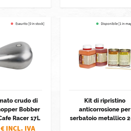
Esaurito [0 in stock]
Disponibile [1 in ma
mato crudo di
Kit di ripristino
hopper Bobber
anticorrosione per
Cafe Racer 17L
serbatoio metallico 2
€ INCL. IVA