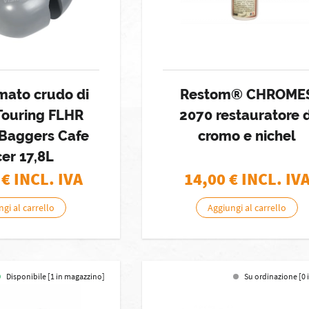
mato crudo di
Restom® CHROME
Touring FLHR
2070 restauratore d
Baggers Cafe
cromo e nichel
er 17,8L
€ INCL. IVA
14,00
€ INCL. IV
gi al carrello
Aggiungi al carrello
Disponibile [1 in magazzino]
Su ordinazione [0 