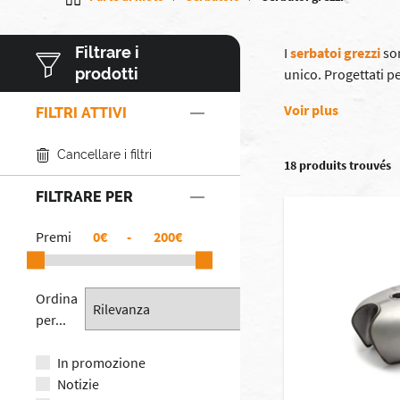
Filtrare i
I
serbatoi grezzi
son
prodotti
unico. Progettati pe
Voir plus
FILTRI ATTIVI
Cancellare i filtri
18 produits trouvés
FILTRARE PER
Premi
€
-
€
Ordina
per...
In promozione
Notizie