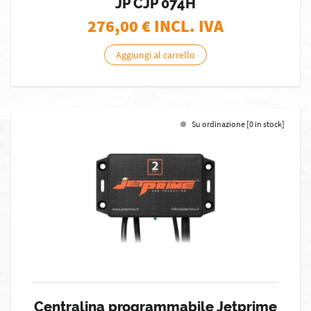
JP CJP 074H
276,00
€ INCL. IVA
Aggiungi al carrello
Su ordinazione [0 in stock]
Centralina programmabile Jetprime