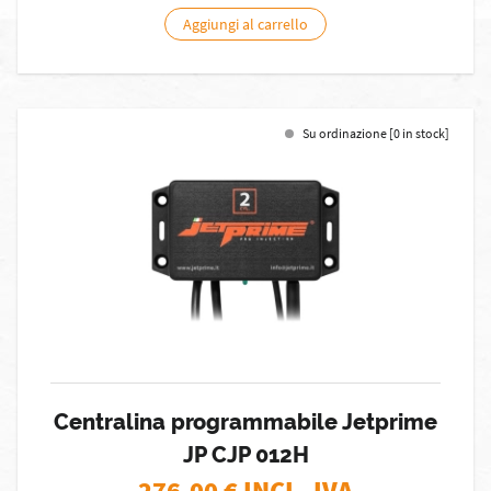
Aggiungi al carrello
Su ordinazione [0 in stock]
Centralina programmabile Jetprime
JP CJP 012H
276,00
€ INCL. IVA