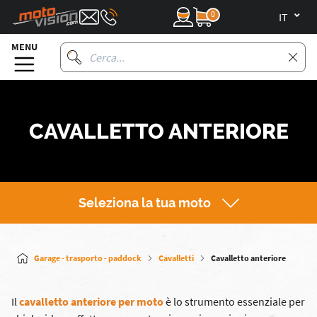
0
it
MENU
CAVALLETTO ANTERIORE
Seleziona la tua moto
Garage - trasporto - paddock
Cavalletti
Cavalletto anteriore
Il
cavalletto anteriore per moto
è lo strumento essenziale per