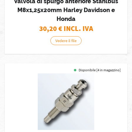
Valvola di spurgo anteriore Stahlbus
M8x1,25x20mm Harley Davidson e
Honda
30,20
€ INCL. IVA
Vedere il file
Disponibile [4 in magazzino]