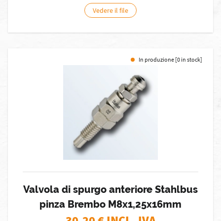
Vedere il file
In produzione [0 in stock]
Valvola di spurgo anteriore Stahlbus
pinza Brembo M8x1,25x16mm
30,20
€ INCL. IVA