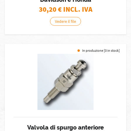
30,20
€ INCL. IVA
Vedere il file
In produzione [0 in stock]
Valvola di spurgo anteriore