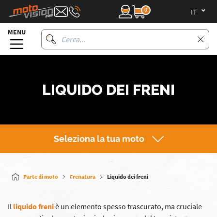
0
it
MENU
LIQUIDO DEI FRENI
Seleziona la tua moto
Parte di moto
Frenatura
Liquido dei freni
Il
liquido freni
è un elemento spesso trascurato, ma cruciale