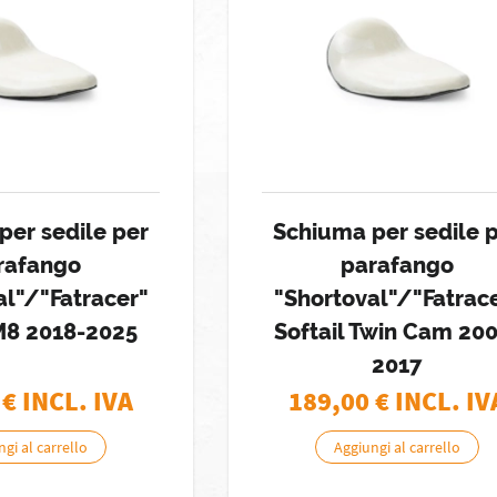
per sedile per
Schiuma per sedile 
rafango
parafango
al"/"Fatracer"
"Shortoval"/"Fatrac
 M8 2018-2025
Softail Twin Cam 20
2017
€ INCL. IVA
189,00
€ INCL. IV
gi al carrello
Aggiungi al carrello