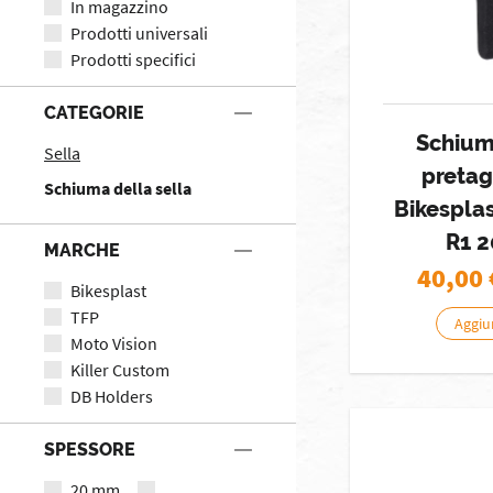
In magazzino
Prodotti universali
Prodotti specifici
CATEGORIE
Schium
Sella
preta
Schiuma della sella
Bikespla
R1 
MARCHE
40,00
Bikesplast
TFP
Aggiun
Moto Vision
Killer Custom
DB Holders
SPESSORE
20 mm