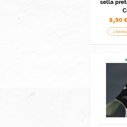
sella pre
C
8,90
2 declina