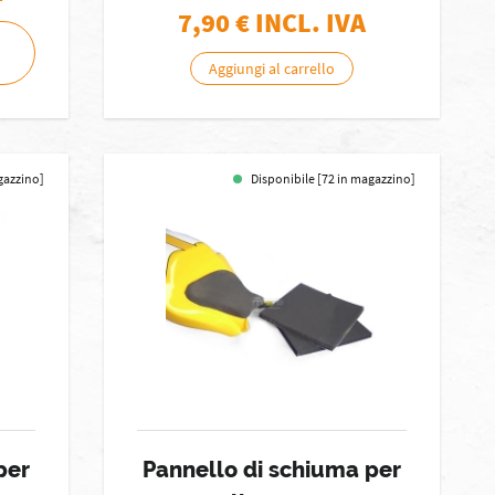
7,90
€ INCL. IVA
Aggiungi al carrello
gazzino]
Disponibile [72 in magazzino]
per
Pannello di schiuma per