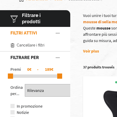
Filtrare i
Vuoi unire i tuoi t
prodotti
mousse di sella m
Queste
mousse
son
FILTRI ATTIVI
affrontare più sess
guida su misura, ada
Cancellare i filtri
Voir plus
FILTRARE PER
37 produits trouvés
Premi
€
-
€
Ordina
per...
In promozione
Notizie