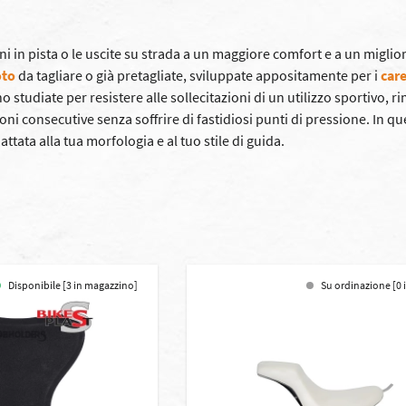
urni in pista o le uscite su strada a un maggiore comfort e a un migl
oto
da tagliare o già pretagliate, sviluppate appositamente per i
care
o studiate per resistere alle sollecitazioni di un utilizzo sportivo
ioni consecutive senza soffrire di fastidiosi punti di pressione. In
ttata alla tua morfologia e al tuo stile di guida.
Disponibile [3 in magazzino]
Su ordinazione [0 