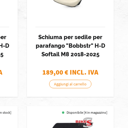
per
Schiuma per sedile per
 H-D
parafango "Bobbstr" H-D
25
Softail M8 2018-2025
A
189,00
€ INCL. IVA
Aggiungi al carrello
in stock]
Disponibile [4 in magazzino]