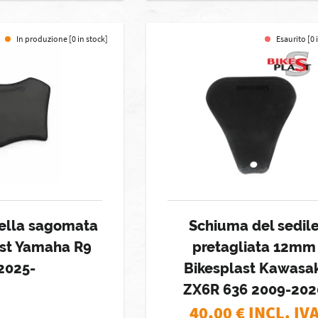
In produzione [0 in stock]
Esaurito [0 
ella sagomata
Schiuma del sedil
ast Yamaha R9
pretagliata 12mm
2025-
Bikesplast Kawasak
ZX6R 636 2009-202
40,00
€ INCL. IV