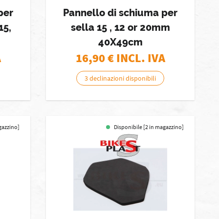
per
Pannello di schiuma per
15,
sella 15 , 12 or 20mm
40X49cm
A
16,90
€ INCL. IVA
3 declinazioni disponibili
gazzino]
Disponibile [2 in magazzino]