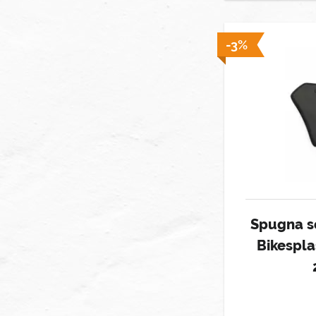
-3%
Spugna s
Bikespl