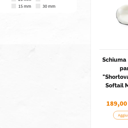
15 mm
30 mm
Schiuma 
pa
"Shortov
Softail
189,00
Aggiun