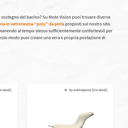
ior sostegno del bacino? Su Moto Vision puoi trovare diverse
na in vetroresina “poly” da pista
proposti sul nostro sito.
, rimanendo al tempo stesso sufficientemente confortevoli per
 questo modo puoi creare una vera e propria postazione di
in stock]
Su ordinazione [0 in stock]