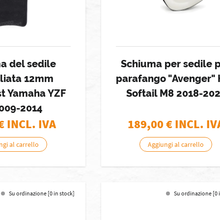
a del sedile
Schiuma per sedile 
gliata 12mm
parafango "Avenger"
st Yamaha YZF
Softail M8 2018-20
2009-2014
€ INCL. IVA
189,00
€ INCL. IV
gi al carrello
Aggiungi al carrello
Su ordinazione [0 in stock]
Su ordinazione [0 