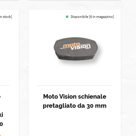
in stock]
Disponibile [6 in magazzino]
e
Moto Vision schienale
pretagliato da 30 mm
i
0
A